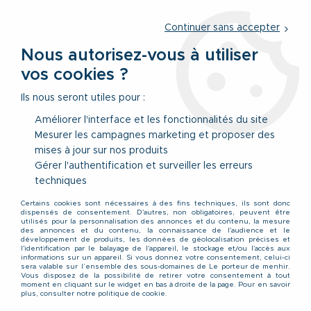
Service client
par téléphone au
01 77 69 64 36
du lundi au
vendredi
de 09h à 12h30 ou
par notre formulaire
Continuer sans accepter
Nous autorisez-vous à utiliser
vos cookies ?
0
Ils nous seront utiles pour :
Améliorer l'interface et les fonctionnalités du site
Mesurer les campagnes marketing et proposer des
Accueil
>
Nos Marques
>
Redmond
mises à jour sur nos produits
Gérer l'authentification et surveiller les erreurs
Collection Redmond
techniques
Certains cookies sont nécessaires à des fins techniques, ils sont donc
dispensés de consentement. D'autres, non obligatoires, peuvent être
utilisés pour la personnalisation des annonces et du contenu, la mesure
Les chemises Redmond (société Allemande) se
des annonces et du contenu, la connaissance de l'audience et le
développement de produits, les données de géolocalisation précises et
caractérisent par une composition 100 % coton et des
l'identification par le balayage de l'appareil, le stockage et/ou l'accès aux
finitions de qualité.
informations sur un appareil. Si vous donnez votre consentement, celui-ci
sera valable sur l’ensemble des sous-domaines de Le porteur de menhir.
Vous disposez de la possibilité de retirer votre consentement à tout
Disponibles du 2XL au 6XL dans une coupe ajustée aux
moment en cliquant sur le widget en bas à droite de la page. Pour en savoir
plus, consulter notre politique de cookie.
fortes corpulences, les chemises Redmond se