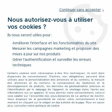
Service client
par téléphone au
01 77 69 64 36
du lundi au
vendredi
de 09h à 12h30 ou
par notre formulaire
Continuer sans accepter
Nous autorisez-vous à utiliser
vos cookies ?
0
Ils nous seront utiles pour :
Améliorer l'interface et les fonctionnalités du site
Mesurer les campagnes marketing et proposer des
Accueil
>
Nos Marques
>
Redfield
mises à jour sur nos produits
Gérer l'authentification et surveiller les erreurs
Redfield
techniques
Certains cookies sont nécessaires à des fins techniques, ils sont donc
dispensés de consentement. D'autres, non obligatoires, peuvent être
Redfield propose des vêtements homme en grande taille
utilisés pour la personnalisation des annonces et du contenu, la mesure
des annonces et du contenu, la connaissance de l'audience et le
jusqu’au 10XL.
développement de produits, les données de géolocalisation précises et
l'identification par le balayage de l'appareil, le stockage et/ou l'accès aux
C’est une gamme à partir du 3XL de polos manches longues
informations sur un appareil. Si vous donnez votre consentement, celui-ci
sera valable sur l’ensemble des sous-domaines de Le porteur de menhir.
et manches courtes, de t-shirts unis ou imprimés, de sweats
Vous disposez de la possibilité de retirer votre consentement à tout
moment en cliquant sur le widget en bas à droite de la page. Pour en savoir
et survêtements.
plus, consulter notre politique de cookie.