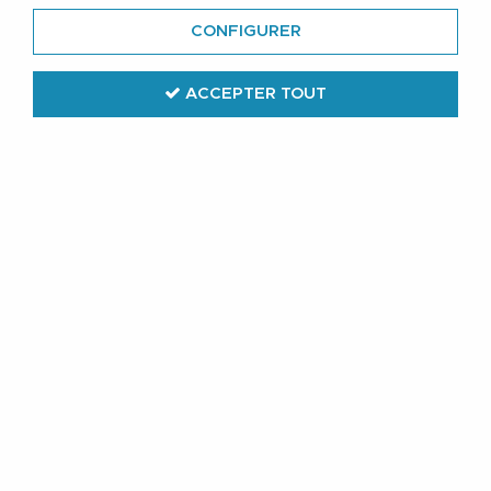
La marque allemande Redfield offre un large choix de
vêtements de détente et confortables pour homme en
CONFIGURER
grande taille.
ACCEPTER TOUT
TRIER & FILTRER
11 articles sur
11