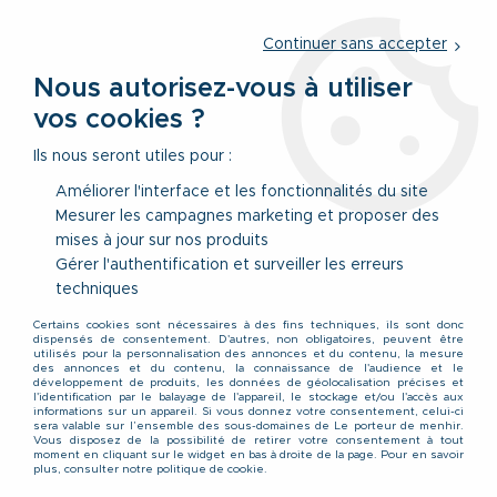
Service client
par téléphone au
01 77 69 64 36
du lundi au
vendredi
de 09h à 12h30 ou
par notre formulaire
Continuer sans accepter
Nous autorisez-vous à utiliser
vos cookies ?
0
Ils nous seront utiles pour :
Améliorer l'interface et les fonctionnalités du site
Mesurer les campagnes marketing et proposer des
Accueil
>
Nos Marques
>
Monte Carlo
mises à jour sur nos produits
Gérer l'authentification et surveiller les erreurs
Collection Monte Carlo
techniques
Certains cookies sont nécessaires à des fins techniques, ils sont donc
dispensés de consentement. D'autres, non obligatoires, peuvent être
utilisés pour la personnalisation des annonces et du contenu, la mesure
Monte Carlo sait jouer ses gammes de coton et de maille
des annonces et du contenu, la connaissance de l'audience et le
développement de produits, les données de géolocalisation précises et
à la perfection.
l'identification par le balayage de l'appareil, le stockage et/ou l'accès aux
informations sur un appareil. Si vous donnez votre consentement, celui-ci
sera valable sur l’ensemble des sous-domaines de Le porteur de menhir.
Le nom évocateur de la marque est à la hauteur de la
Vous disposez de la possibilité de retirer votre consentement à tout
qualité et de la finition de ses
pulls
, débardeurs et de ses
moment en cliquant sur le widget en bas à droite de la page. Pour en savoir
plus, consulter notre politique de cookie.
sweats.