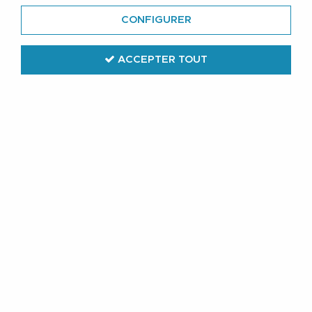
Ces Sweats coton sont le coup de coeur du Porteur de
CONFIGURER
Menhir, nous ne saurions que trop vous les conseiller !!!
ACCEPTER TOUT
Les plus de la marque : qualité des finitions et qualité des
matières
TRIER & FILTRER
18 articles sur
18