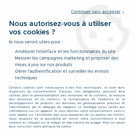
Service client
par téléphone au
01 77 69 64 36
du lundi au
vendredi
de 09h à 12h30 ou
par notre formulaire
Continuer sans accepter
Nous autorisez-vous à utiliser
vos cookies ?
0
Ils nous seront utiles pour :
Améliorer l'interface et les fonctionnalités du site
Mesurer les campagnes marketing et proposer des
Accueil
>
Vêtements
>
Vêtements Bas
mises à jour sur nos produits
Gérer l'authentification et surveiller les erreurs
Vêtements grande taille
techniques
Certains cookies sont nécessaires à des fins techniques, ils sont donc
pour homme du 2XL au
dispensés de consentement. D'autres, non obligatoires, peuvent être
utilisés pour la personnalisation des annonces et du contenu, la mesure
des annonces et du contenu, la connaissance de l'audience et le
développement de produits, les données de géolocalisation précises et
8XL - Bas
l'identification par le balayage de l'appareil, le stockage et/ou l'accès aux
informations sur un appareil. Si vous donnez votre consentement, celui-ci
sera valable sur l’ensemble des sous-domaines de Le porteur de menhir.
Vous disposez de la possibilité de retirer votre consentement à tout
moment en cliquant sur le widget en bas à droite de la page. Pour en savoir
Que vous cherchiez un jean stretch, un chino, un
plus, consulter notre politique de cookie.
bermuda en grande taille pour l'été ou encore un