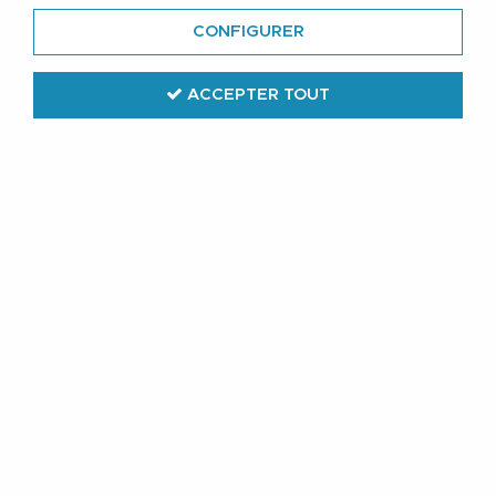
pantalon de jogging
en 5XL pour le confort.
CONFIGURER
Nous vous proposons une large gamme de vêtements
adaptés à vos mensurations.
ACCEPTER TOUT
Lorsque vous aurez fait le choix du pantalon qui vous
plaît, n'oubliez pas de lui associer une belle ceinture de
qualité présente dans notre large sélection
d'accessoires.
Pantalons