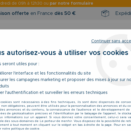
ndredi
de 09h à 12h30 ou
par notre formulaire
aison offerte
en France
dès 50 €
Expédi
Continuer sans acc
s autorisez-vous à utiliser vos cookies 
s seront utiles pour :
RINTEMPS / ÉTÉ
NOUVEAUTÉS
BONS 
liorer l'interface et les fonctionnalités du site
urer les campagnes marketing et proposer des mises à jour sur n
duits
er l'authentification et surveiller les erreurs techniques
Kam Jeanswear
 cookies sont nécessaires à des fins techniques, ils sont donc dispensés de cons
, non obligatoires, peuvent être utilisés pour la personnalisation des annonces et du co
es annonces et du contenu, la connaissance de l'audience et le développement de 
es de géolocalisation précises et l'identification par le balayage de l'appareil, le stoc
aux informations sur un appareil. Si vous donnez votre consentement, celui-ci sera va
le des sous-domaines de Le porteur de menhir. Vous disposez de la possibilité de reti
ment à tout moment en cliquant sur le widget en bas à droite de la page. Pour en sav
r notre politique de cookie.