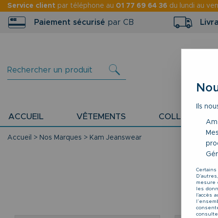
Service client
par téléphone au
01 77 69 64 36
du lundi au ve
Paiement sécurisé
par CB
Livr
Nou
Ils nou
ACCUEIL
VÊTEMENTS
COLLECTION P
Amé
Mes
Accueil
>
Nos Marques
>
Kam Jeanswear
pro
Gér
Certains
D'autres
mesure d
les donné
l'accès 
l’ensemb
consente
consulte