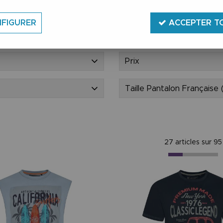
tement bas
Chemises
FIGURER
ACCEPTER T
 & Blousons
Marque
Prix
Taille Pantalon Française 
27 articles sur
95