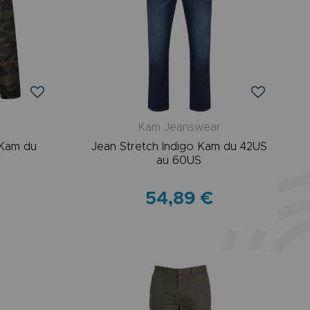
r
Kam Jeanswear
 Kam du
Jean Stretch Indigo Kam du 42US
au 60US
54,89 €