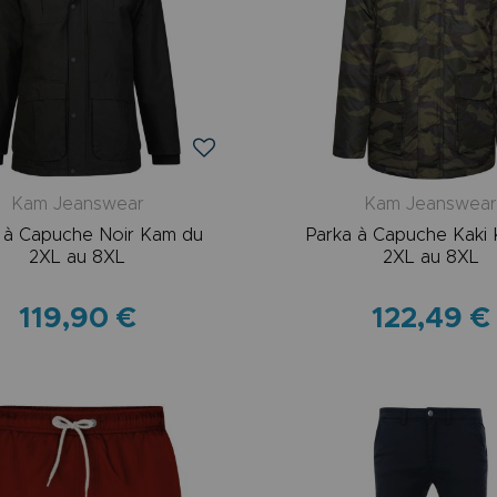
Kam Jeanswear
Kam Jeanswea
 à Capuche Noir Kam du
Parka à Capuche Kaki
2XL au 8XL
2XL au 8XL
119,90 €
122,49 €