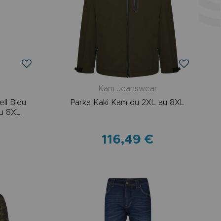
r
Kam Jeanswear
ll Bleu
Parka Kaki Kam du 2XL au 8XL
u 8XL
116,49 €