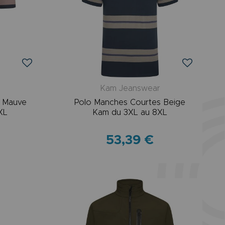
r
Kam Jeanswear
s Mauve
Polo Manches Courtes Beige
XL
Kam du 3XL au 8XL
53,39 €