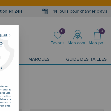
tion en
24H
14 jours
pour changer d'avis
0
0
epter
Favoris
Mon compte
Mon panier
?
PLANS
MARQUES
GUIDE DES TAILLES
os
entement.
ntenu, la
produits,
kage et/ou
lable sur
rer votre
oir plus,