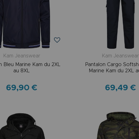
Kam Jeanswear
Kam Jeanswea
n Bleu Marine Kam du 2XL
Pantalon Cargo Softshe
au 8XL
Marine Kam du 2XL a
69,90 €
69,49 €