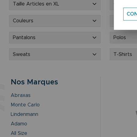
Taille Articles en XL
Coupe Vê
CON
Couleurs
Manteaux
Pantalons
Polos
Sweats
T-Shirts
Nos Marques
Abraxas
Monte Carlo
Lindenmann
Adamo
All Size