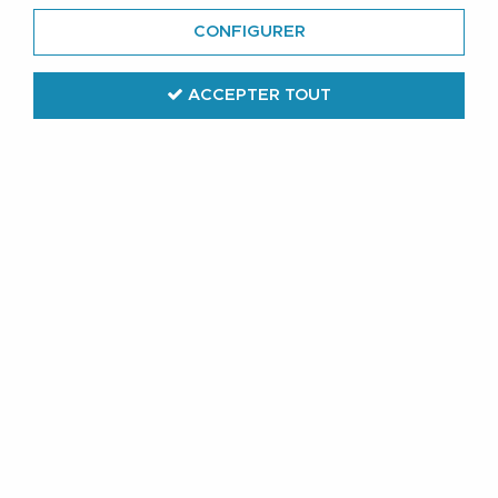
CONFIGURER
ACCEPTER TOUT
Lindenmann
Ceinture Cuir Gris de 105 à 150 cm
Lindenmann
32
,
99
€
TTC
Réf. :
1000319 050