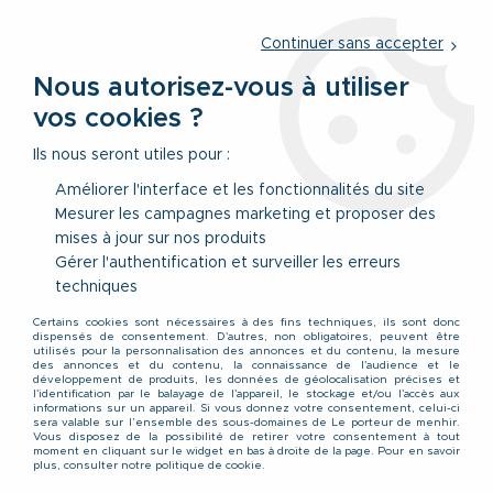
Service client
par téléphone au
01 77 69 64 36
du lundi au
vendredi
de 09h à 12h30 ou
par notre formulaire
Continuer sans accepter
Nous autorisez-vous à utiliser
vos cookies ?
0
Ils nous seront utiles pour :
Améliorer l'interface et les fonctionnalités du site
Mesurer les campagnes marketing et proposer des
Accueil
>
Vêtements
>
Accessoires & Sous-Vêtements
>
mises à jour sur nos produits
Ceintures
>
Ceinture Cuir Gris de 105 à 150 cm Lindenmann
Gérer l'authentification et surveiller les erreurs
techniques
Certains cookies sont nécessaires à des fins techniques, ils sont donc
dispensés de consentement. D'autres, non obligatoires, peuvent être
utilisés pour la personnalisation des annonces et du contenu, la mesure
des annonces et du contenu, la connaissance de l'audience et le
développement de produits, les données de géolocalisation précises et
l'identification par le balayage de l'appareil, le stockage et/ou l'accès aux
informations sur un appareil. Si vous donnez votre consentement, celui-ci
sera valable sur l’ensemble des sous-domaines de Le porteur de menhir.
Vous disposez de la possibilité de retirer votre consentement à tout
moment en cliquant sur le widget en bas à droite de la page. Pour en savoir
plus, consulter notre politique de cookie.