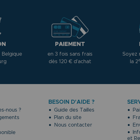
ON
PAIEMENT
 Belgique
en 3 fois sans frais
Soyez 
urg
dès 120 € d'achat
la 2
BESOIN D'AIDE ?
SER
s-nous ?
Guide des Tailles
Pai
gements
Plan du site
Fra
Nous contacter
Env
Inf
onible
et R