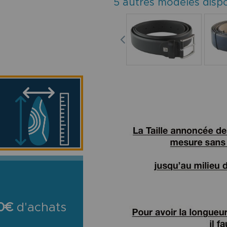
5 autres modèles disp
0€
d'achats