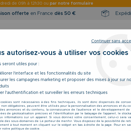
ndredi
de 09h à 12h30 ou
par notre formulaire
aison offerte
en France
dès 50 €
Expédi
Continuer sans acc
s autorisez-vous à utiliser vos cookies 
s seront utiles pour :
RINTEMPS / ÉTÉ
NOUVEAUTÉS
BONS 
liorer l'interface et les fonctionnalités du site
urer les campagnes marketing et proposer des mises à jour sur n
ures
>
Ceinture Cuir Noir de 120 à 150 cm Lindenmann
duits
er l'authentification et surveiller les erreurs techniques
Lindenmann
 cookies sont nécessaires à des fins techniques, ils sont donc dispensés de cons
Ceinture Cuir Noir
, non obligatoires, peuvent être utilisés pour la personnalisation des annonces et du co
es annonces et du contenu, la connaissance de l'audience et le développement de 
54
,
90
€
TTC
es de géolocalisation précises et l'identification par le balayage de l'appareil, le stoc
aux informations sur un appareil. Si vous donnez votre consentement, celui-ci sera va
le des sous-domaines de Le porteur de menhir. Vous disposez de la possibilité de reti
ment à tout moment en cliquant sur le widget en bas à droite de la page. Pour en sav
r notre politique de cookie.
Réf. :
1520587 010