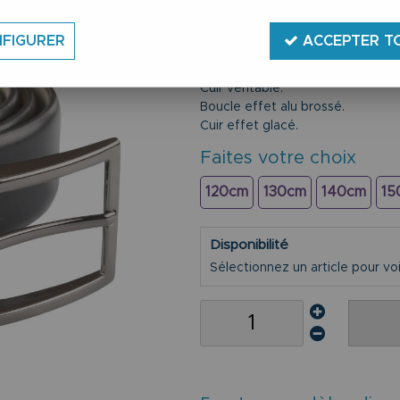
Ceinture cuir de 120 à 150 cm.
Marque Lindenmann.
FIGURER
ACCEPTER T
Coloris noir.
Largeur 3,3 cm.
Cuir véritable.
Boucle effet alu brossé.
Cuir effet glacé.
Faites votre choix
120cm
130cm
140cm
15
Disponibilité
Sélectionnez un article pour voir 