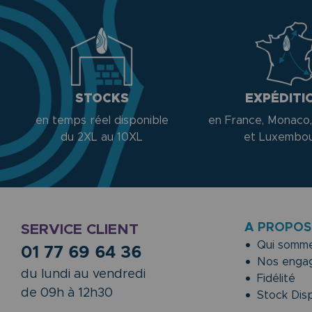
STOCKS
EXPÉDITI
en temps réel disponible
en France, Monaco,
du 2XL au 10XL
et Luxembo
A PROPOS
SERVICE CLIENT
Qui somme
01 77 69 64 36
Nos enga
du lundi au vendredi
Fidélité
de 09h à 12h30
Stock Disp