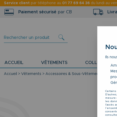
Service client
par téléphone au
01 77 69 64 36
du lundi au ve
Paiement sécurisé
par CB
Livr
Nou
Ils nou
ACCUEIL
VÊTEMENTS
COLLECTION P
Amé
Mes
Accueil
>
Vêtements
>
Accessoires & Sous-Vêtements
>
Ceint
pro
Gér
Certains
D'autres
mesure d
les donné
l'accès 
l’ensemb
consente
consulte