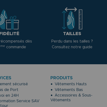
FIDÉLITÉ
TAILLES
récompensés dès
Perdu dans les tailles ?
ème
commande
Consultez notre guide
VICES
PRODUITS
ement sécurisé
Vêtements Hauts
is de Port
Vêtements Bas
Accessoires & Sous-
oi en 24H
Vêtements
ormation Service SAV
etour