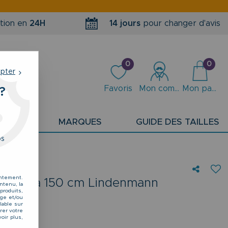
tion en
24H
14 jours
pour changer d'avis
0
0
epter
Favoris
Mon compte
Mon panier
?
PLANS
MARQUES
GUIDE DES TAILLES
os
entement.
 de 120 à 150 cm Lindenmann
ntenu, la
produits,
kage et/ou
lable sur
rer votre
oir plus,