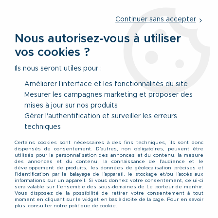
Service client
par téléphone au
01 77 69 64 36
du lundi au
vendredi
de 09h à 12h30 ou
par notre formulaire
Continuer sans accepter
Nous autorisez-vous à utiliser
vos cookies ?
0
Ils nous seront utiles pour :
Améliorer l'interface et les fonctionnalités du site
Mesurer les campagnes marketing et proposer des
Accueil
>
Vêtements
>
Accessoires & Sous-Vêtements
>
mises à jour sur nos produits
Ceintures
>
Ceinture Cuir Marron de 105 à 150 cm Lindenmann
Gérer l'authentification et surveiller les erreurs
techniques
Certains cookies sont nécessaires à des fins techniques, ils sont donc
dispensés de consentement. D'autres, non obligatoires, peuvent être
utilisés pour la personnalisation des annonces et du contenu, la mesure
des annonces et du contenu, la connaissance de l'audience et le
développement de produits, les données de géolocalisation précises et
l'identification par le balayage de l'appareil, le stockage et/ou l'accès aux
informations sur un appareil. Si vous donnez votre consentement, celui-ci
sera valable sur l’ensemble des sous-domaines de Le porteur de menhir.
Vous disposez de la possibilité de retirer votre consentement à tout
moment en cliquant sur le widget en bas à droite de la page. Pour en savoir
plus, consulter notre politique de cookie.