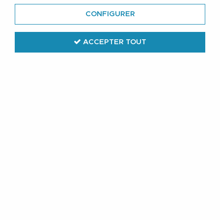
CONFIGURER
ACCEPTER TOUT
Lindenmann
Ceinture Cuir Marron de 105 à 150 cm
Lindenmann
32
,
99
€
TTC
Réf. :
1000319 021