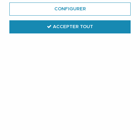
CONFIGURER
ACCEPTER TOUT
Lindenmann
Ceinture Cuir Marron de 120 à 150 cm
Lindenmann
32
,
99
€
TTC
Réf. :
1000425 221