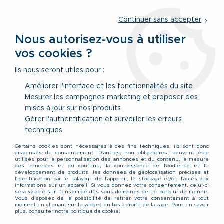
Service client
par téléphone au
01 77 69 64 36
du lundi au
vendredi
de 09h à 12h30 ou
par notre formulaire
Continuer sans accepter
Nous autorisez-vous à utiliser
vos cookies ?
0
Ils nous seront utiles pour :
Améliorer l'interface et les fonctionnalités du site
Mesurer les campagnes marketing et proposer des
Accueil
>
Vêtements
>
Accessoires & Sous-Vêtements
>
mises à jour sur nos produits
Ceintures
>
Ceinture Cuir Marron de 120 à 150 cm Lindenmann
Gérer l'authentification et surveiller les erreurs
techniques
Certains cookies sont nécessaires à des fins techniques, ils sont donc
dispensés de consentement. D'autres, non obligatoires, peuvent être
utilisés pour la personnalisation des annonces et du contenu, la mesure
des annonces et du contenu, la connaissance de l'audience et le
développement de produits, les données de géolocalisation précises et
l'identification par le balayage de l'appareil, le stockage et/ou l'accès aux
informations sur un appareil. Si vous donnez votre consentement, celui-ci
sera valable sur l’ensemble des sous-domaines de Le porteur de menhir.
Vous disposez de la possibilité de retirer votre consentement à tout
moment en cliquant sur le widget en bas à droite de la page. Pour en savoir
plus, consulter notre politique de cookie.