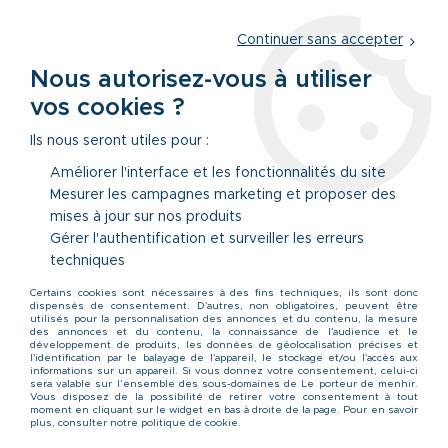
Service client
par téléphone au
01 77 69 64 36
du lundi au
vendredi
de 09h à 12h30 ou
par notre formulaire
Continuer sans accepter
Nous autorisez-vous à utiliser
vos cookies ?
0
Ils nous seront utiles pour :
Améliorer l'interface et les fonctionnalités du site
Mesurer les campagnes marketing et proposer des
Accueil
>
Vêtements
>
Vêtements Hauts
>
T-Shirts
mises à jour sur nos produits
Gérer l'authentification et surveiller les erreurs
T-Shirts grande taille pour
techniques
Certains cookies sont nécessaires à des fins techniques, ils sont donc
homme du 2XL au 10XL
dispensés de consentement. D'autres, non obligatoires, peuvent être
utilisés pour la personnalisation des annonces et du contenu, la mesure
des annonces et du contenu, la connaissance de l'audience et le
développement de produits, les données de géolocalisation précises et
l'identification par le balayage de l'appareil, le stockage et/ou l'accès aux
Sélection de t-shirts pour les
informations sur un appareil. Si vous donnez votre consentement, celui-ci
sera valable sur l’ensemble des sous-domaines de Le porteur de menhir.
Vous disposez de la possibilité de retirer votre consentement à tout
hommes robustes.
moment en cliquant sur le widget en bas à droite de la page. Pour en savoir
plus, consulter notre politique de cookie.