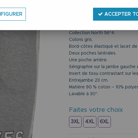
Réf. :
41136 0050
Du 2XL au 8XL.
FIGURER
ACCEPTER T
Bermuda de jogging.
Marque All Size.
Collection North 56°4.
Coloris gris.
Bord-côtes élastiqué et lacet de s
Deux poches latérales.
Une poche arrière.
Sérigraphie sur la jambe gauche
Insert de tissu contrastant sur l
Entrejambe 23 cm.
Matière 90 % coton – 10% polyes
Lavable à 30°.
Faites votre choix
3XL
4XL
6XL