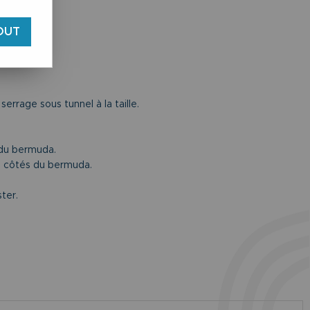
OUT
errage sous tunnel à la taille.
 du bermuda.
es côtés du bermuda.
ter.