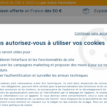
ndredi
de 09h à 12h30 ou
par notre formulaire
aison offerte
en France
dès 50 €
Expédi
Continuer sans acc
s autorisez-vous à utiliser vos cookies 
s seront utiles pour :
RINTEMPS / ÉTÉ
NOUVEAUTÉS
BONS 
liorer l'interface et les fonctionnalités du site
urer les campagnes marketing et proposer des mises à jour sur n
acourt
>
Bermuda de Jogging Gris All Size du 2XL au 8XL
duits
er l'authentification et surveiller les erreurs techniques
All Size
 cookies sont nécessaires à des fins techniques, ils sont donc dispensés de cons
Bermuda de Jogging
, non obligatoires, peuvent être utilisés pour la personnalisation des annonces et du co
es annonces et du contenu, la connaissance de l'audience et le développement de 
47
,
96
€
TTC
es de géolocalisation précises et l'identification par le balayage de l'appareil, le stoc
au l
aux informations sur un appareil. Si vous donnez votre consentement, celui-ci sera va
le des sous-domaines de Le porteur de menhir. Vous disposez de la possibilité de reti
Valable jusqu'à épuisement
ment à tout moment en cliquant sur le widget en bas à droite de la page. Pour en sav
r notre politique de cookie.