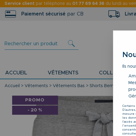
Service client
par téléphone au
01 77 69 64 36
du lundi au ve
Paiement sécurisé
par CB
Livr
Nou
Ils nou
ACCUEIL
VÊTEMENTS
COLLECTION P
Amé
Mes
Accueil
>
Vêtements
>
Vêtements Bas
>
Shorts Bermudas Pant
pro
Gér
PROMO
Certains
-
20
%
D'autres
mesure d
les donné
l'accès 
l’ensemb
consente
consulte