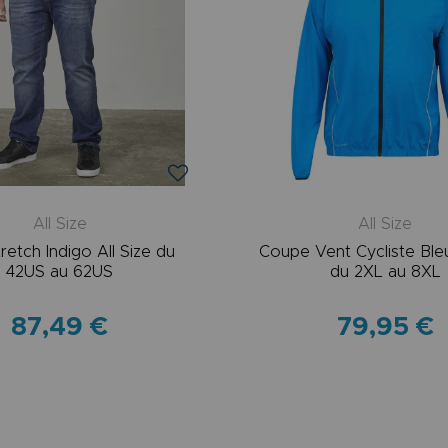
All Size
All Size
retch Indigo All Size du
Coupe Vent Cycliste Bleu
42US au 62US
du 2XL au 8XL
87,49 €
79,95 €