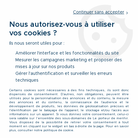
Service client
par téléphone au
01 77 69 64 36
du lundi au
vendredi
de 09h à 12h30 ou
par notre formulaire
Continuer sans accepter
Nous autorisez-vous à utiliser
vos cookies ?
0
Ils nous seront utiles pour :
Améliorer l'interface et les fonctionnalités du site
Mesurer les campagnes marketing et proposer des
Accueil
>
Vêtements
>
Vêtements Hauts
>
T-Shirts
mises à jour sur nos produits
Gérer l'authentification et surveiller les erreurs
T-Shirts grande taille pour
techniques
Certains cookies sont nécessaires à des fins techniques, ils sont donc
homme du 2XL au 10XL
dispensés de consentement. D'autres, non obligatoires, peuvent être
utilisés pour la personnalisation des annonces et du contenu, la mesure
des annonces et du contenu, la connaissance de l'audience et le
développement de produits, les données de géolocalisation précises et
l'identification par le balayage de l'appareil, le stockage et/ou l'accès aux
Sélection de t-shirts pour les
informations sur un appareil. Si vous donnez votre consentement, celui-ci
sera valable sur l’ensemble des sous-domaines de Le porteur de menhir.
Vous disposez de la possibilité de retirer votre consentement à tout
hommes robustes.
moment en cliquant sur le widget en bas à droite de la page. Pour en savoir
plus, consulter notre politique de cookie.