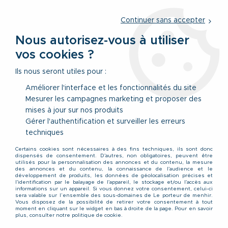
Service client
par téléphone au
01 77 69 64 36
du lundi au
vendredi
de 09h à 12h30 ou
par notre formulaire
Continuer sans accepter
Nous autorisez-vous à utiliser
vos cookies ?
0
Ils nous seront utiles pour :
Améliorer l'interface et les fonctionnalités du site
Mesurer les campagnes marketing et proposer des
Accueil
>
Vêtements
>
Vêtements Hauts
>
T-Shirts
>
Tshirt Sport
mises à jour sur nos produits
Noir All Size du 2XL au 8XL
Gérer l'authentification et surveiller les erreurs
techniques
Certains cookies sont nécessaires à des fins techniques, ils sont donc
dispensés de consentement. D'autres, non obligatoires, peuvent être
utilisés pour la personnalisation des annonces et du contenu, la mesure
des annonces et du contenu, la connaissance de l'audience et le
développement de produits, les données de géolocalisation précises et
l'identification par le balayage de l'appareil, le stockage et/ou l'accès aux
informations sur un appareil. Si vous donnez votre consentement, celui-ci
sera valable sur l’ensemble des sous-domaines de Le porteur de menhir.
Vous disposez de la possibilité de retirer votre consentement à tout
moment en cliquant sur le widget en bas à droite de la page. Pour en savoir
plus, consulter notre politique de cookie.