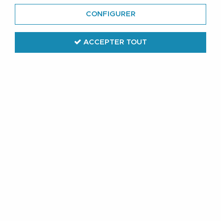
CONFIGURER
ACCEPTER TOUT
All Size
Tshirt Sport Noir All Size du 2XL au