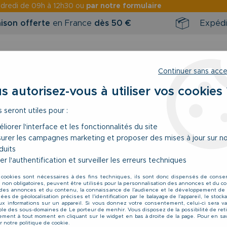
ndredi
de 09h à 12h30 ou
par notre formulaire
aison offerte
en France
dès 50 €
Expédi
Continuer sans acc
s autorisez-vous à utiliser vos cookies 
s seront utiles pour :
RINTEMPS / ÉTÉ
NOUVEAUTÉS
BONS 
liorer l'interface et les fonctionnalités du site
urer les campagnes marketing et proposer des mises à jour sur n
ol V à Boutons à Manches Courtes Rouge Lavecchia du 3XL au 8XL
duits
er l'authentification et surveiller les erreurs techniques
Lavecchia
 cookies sont nécessaires à des fins techniques, ils sont donc dispensés de cons
T-Shirt Col V à Bo
, non obligatoires, peuvent être utilisés pour la personnalisation des annonces et du co
es annonces et du contenu, la connaissance de l'audience et le développement de 
Lavecchia du 3XL a
es de géolocalisation précises et l'identification par le balayage de l'appareil, le stoc
aux informations sur un appareil. Si vous donnez votre consentement, celui-ci sera va
29
,
90
€
TTC
le des sous-domaines de Le porteur de menhir. Vous disposez de la possibilité de reti
ment à tout moment en cliquant sur le widget en bas à droite de la page. Pour en sav
r notre politique de cookie.