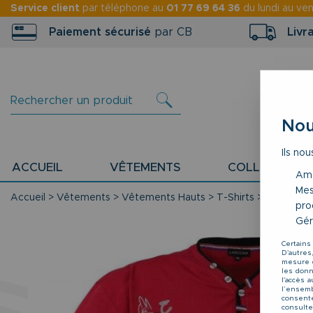
Service client
par téléphone au
01 77 69 64 36
du lundi au ve
Paiement sécurisé
par CB
Livr
Nou
Ils nou
ACCUEIL
VÊTEMENTS
COLLECTION P
Amé
Mes
Accueil
>
Vêtements
>
Vêtements Hauts
>
T-Shirts
>
T-Shirt C
pro
Gér
Certains
D'autres
mesure d
les donné
l'accès 
l’ensemb
consente
consulte