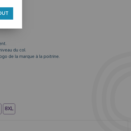
OUT
ent.
niveau du col.
logo de la marque à la poitrine.
8XL