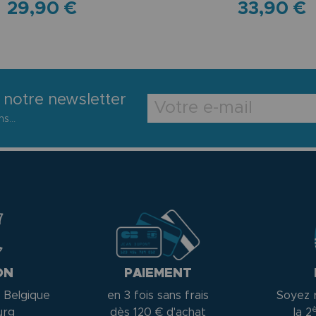
29,90 €
33,90 €
 notre newsletter
s...
ON
PAIEMENT
 Belgique
en 3 fois sans frais
Soyez 
urg
dès 120 € d'achat
la 2