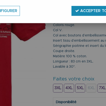
Réf. :
LV2042-Rot
Du 3XL au 8 XL.
FIGURER
ACCEPTER T
T-shirt manches courtes.
Marque Lavecchia.
Coloris rouge.
Col V.
Col avec boutons d’embellissem
Insert tissu d’embellissement au 
Sérigraphie poitrine et insert du 
Coupe droite.
Matière 100 % coton.
Longueur : 83 cm en 3XL.
Lavable à 30°.
Faites votre choix
3XL
4XL
5XL
6XL
7XL
Disponibilité