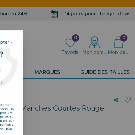
tion en
24H
14 jours
pour changer d'avis
0
0
epter
Favoris
Mon compte
Mon panier
?
PLANS
MARQUES
GUIDE DES TAILLES
os
entement.
utons à Manches Courtes Rouge
ntenu, la
produits,
u 8XL
kage et/ou
lable sur
rer votre
oir plus,