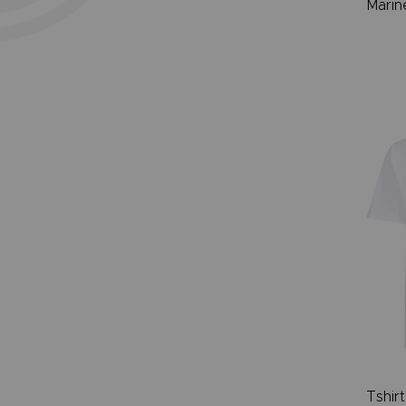
Marin
Tshir