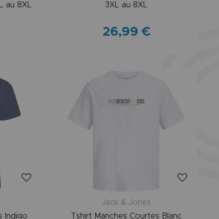
L au 8XL
3XL au 8XL
26,99 €
r
Jack & Jones
s Indigo
Tshirt Manches Courtes Blanc