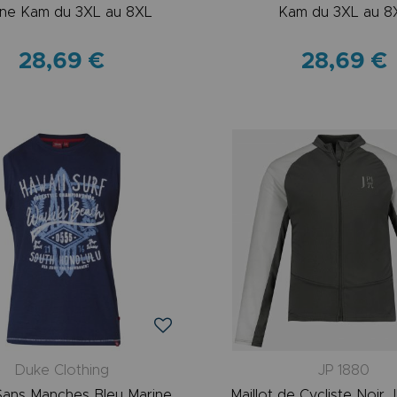
ine Kam du 3XL au 8XL
Kam du 3XL au 8
28,69 €
28,69 €
Duke Clothing
JP 1880
 Sans Manches Bleu Marine
Maillot de Cycliste Noir