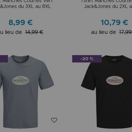
rt Manches Courtes Vert
Tshirt Manches Courte
k&Jones du 3XL au 8XL
Jack&Jones du 2XL 
8,99 €
10,79 €
u lieu de
14,99 €
au lieu de
17,99
-20 %