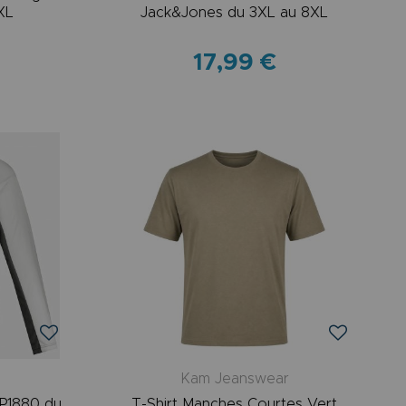
XL
Jack&Jones du 3XL au 8XL
17,99 €
Kam Jeanswear
 JP1880 du
T-Shirt Manches Courtes Vert