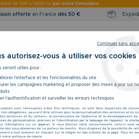
ndredi
de 09h à 12h30 ou
par notre formulaire
aison offerte
en France
dès 50 €
Expédi
Continuer sans acc
s autorisez-vous à utiliser vos cookies 
s seront utiles pour :
RINTEMPS / ÉTÉ
NOUVEAUTÉS
BONS 
liorer l'interface et les fonctionnalités du site
urer les campagnes marketing et proposer des mises à jour sur n
duits
er l'authentification et surveiller les erreurs techniques
 cookies sont nécessaires à des fins techniques, ils sont donc dispensés de cons
, non obligatoires, peuvent être utilisés pour la personnalisation des annonces et du co
es annonces et du contenu, la connaissance de l'audience et le développement de 
es de géolocalisation précises et l'identification par le balayage de l'appareil, le stoc
aux informations sur un appareil. Si vous donnez votre consentement, celui-ci sera va
le des sous-domaines de Le porteur de menhir. Vous disposez de la possibilité de reti
ment à tout moment en cliquant sur le widget en bas à droite de la page. Pour en sav
r notre politique de cookie.