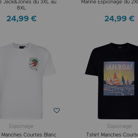
e Jack&Jones du 3XL au
Marine Espionage du 2X
8XL
24,99 €
24,99 €
Espionage
Espionage
t Manches Courtes Blanc
Tshirt Manches Court