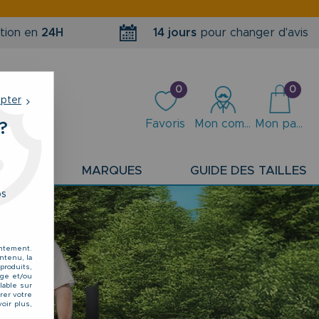
tion en
24H
14 jours
pour changer d'avis
0
0
epter
Favoris
Mon compte
Mon panier
?
PLANS
MARQUES
GUIDE DES TAILLES
os
entement.
ntenu, la
produits,
kage et/ou
lable sur
rer votre
oir plus,