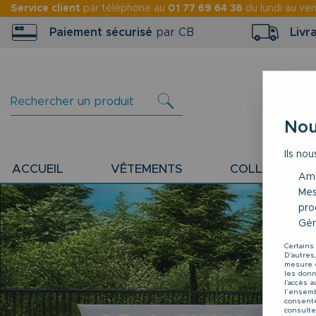
Service client
par téléphone au
01 77 69 64 36
du lundi au ve
Paiement sécurisé
par CB
Livr
Nou
Ils nou
ACCUEIL
VÊTEMENTS
COLLECTION P
Amé
Mes
pro
Gér
Certains
D'autres
mesure d
les donné
l'accès 
l’ensemb
consente
consulte