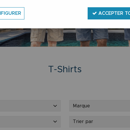
FIGURER
ACCEPTER T
T-Shirts
Marque
Trier par