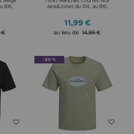
s Beige
Tshirt Manches Courtes Noir
au 8XL
Jack&Jones du 3XL au 8XL
11,99 €
 €
au lieu de
14,99 €
-20 %