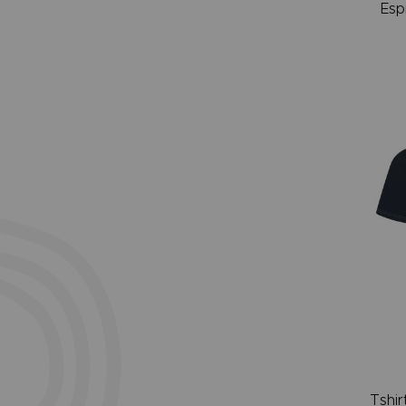
Esp
Tshi