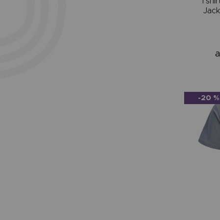
Tshi
Jac
a
-20 %