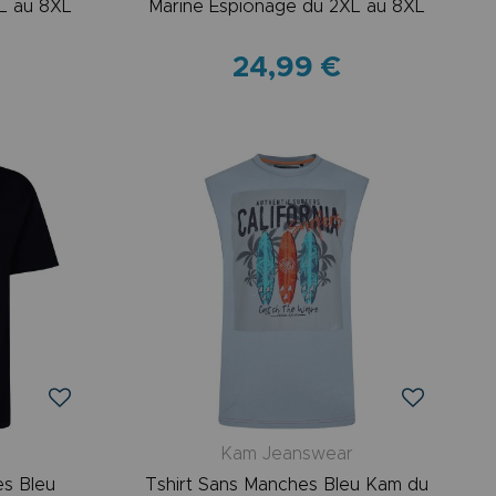
L au 8XL
Marine Espionage du 2XL au 8XL
24,99 €
Kam Jeanswear
es Bleu
Tshirt Sans Manches Bleu Kam du