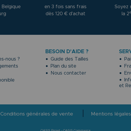
 Belgique
en 3 fois sans frais
Soyez 
urg
dès 120 € d'achat
la 2
BESOIN D'AIDE ?
SER
s-nous ?
Guide des Tailles
Pai
gements
Plan du site
Fra
Nous contacter
Env
Inf
onible
et R
|
Conditions générales de vente
Mentions légales
-
OASIS Projet
OASIS Commerce