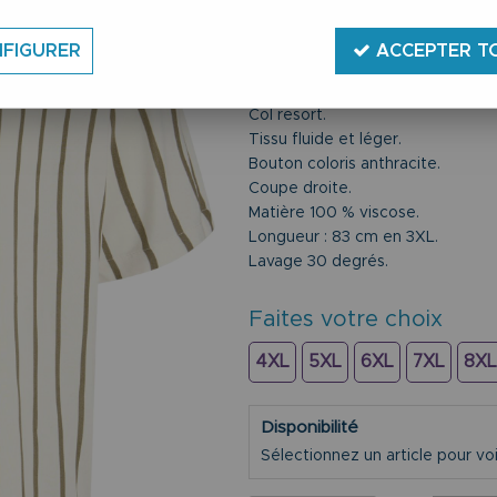
Chemisette manches courtes.
Taille du 3XL au 8XL.
FIGURER
ACCEPTER T
Marque Jack & Jones.
Coloris crème à rayures.
Col resort.
Tissu fluide et léger.
Bouton coloris anthracite.
Coupe droite.
Matière 100 % viscose.
Longueur : 83 cm en 3XL.
Lavage 30 degrés.
Faites votre choix
4XL
5XL
6XL
7XL
8XL
Disponibilité
Sélectionnez un article pour voir 