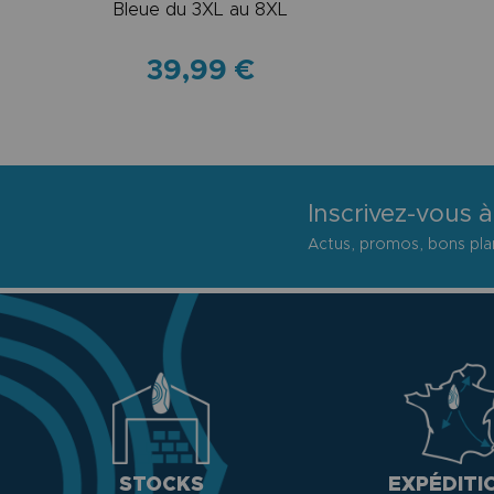
Bleue du 3XL au 8XL
39,99 €
Inscrivez-vous à
Actus, promos, bons plan
STOCKS
EXPÉDITI