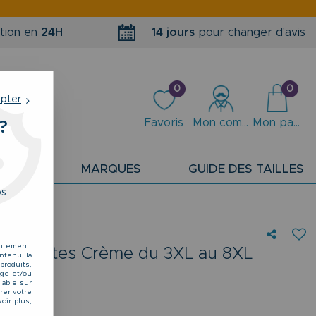
tion en
24H
14 jours
pour changer d'avis
0
0
epter
Favoris
Mon compte
Mon panier
?
PLANS
MARQUES
GUIDE DES TAILLES
os
entement.
s Courtes Crème du 3XL au 8XL
ntenu, la
produits,
kage et/ou
lable sur
rer votre
oir plus,
 olive