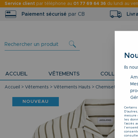
Service client
par téléphone au
01 77 69 64 36
du lundi au ve
Paiement sécurisé
par CB
Livr
Nou
Ils nou
ACCUEIL
VÊTEMENTS
COLLECTION P
Amé
Mes
Accueil
>
Vêtements
>
Vêtements Hauts
>
Chemisettes
>
Chem
pro
Gér
NOUVEAU
Certains
D'autres
mesure d
les donné
l'accès 
l’ensemb
consente
consulte