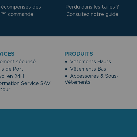
récompensés dès
Perdu dans les tailles ?
ème
commande
Consultez notre guide
VICES
PRODUITS
ement sécurisé
Vêtements Hauts
is de Port
Vêtements Bas
Accessoires & Sous-
oi en 24H
Vêtements
ormation Service SAV
etour