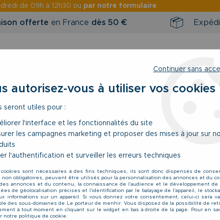
ndredi
de 09h à 12h30 ou
par notre formulaire
aison offerte
en France
dès 50 €
Expédi
Continuer sans acc
s autorisez-vous à utiliser vos cookies 
s seront utiles pour :
RINTEMPS / ÉTÉ
NOUVEAUTÉS
BONS 
liorer l'interface et les fonctionnalités du site
urer les campagnes marketing et proposer des mises à jour sur n
isette Manches Courtes Crème du 3XL au 8XL
duits
er l'authentification et surveiller les erreurs techniques
Jack & Jones
 cookies sont nécessaires à des fins techniques, ils sont donc dispensés de cons
Chemisette Manche
, non obligatoires, peuvent être utilisés pour la personnalisation des annonces et du co
es annonces et du contenu, la connaissance de l'audience et le développement de 
34
,
99
€
TTC
es de géolocalisation précises et l'identification par le balayage de l'appareil, le stoc
aux informations sur un appareil. Si vous donnez votre consentement, celui-ci sera va
le des sous-domaines de Le porteur de menhir. Vous disposez de la possibilité de reti
ment à tout moment en cliquant sur le widget en bas à droite de la page. Pour en sav
r notre politique de cookie.
Réf. :
12289550 Jeff Resort Dusty