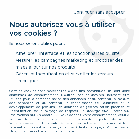
Service client
par téléphone au
01 77 69 64 36
du lundi au
vendredi
de 09h à 12h30 ou
par notre formulaire
Continuer sans accepter
Nous autorisez-vous à utiliser
vos cookies ?
0
Ils nous seront utiles pour :
Améliorer l'interface et les fonctionnalités du site
Mesurer les campagnes marketing et proposer des
Accueil
>
Vêtements
>
Vêtements Hauts
>
Chemisettes
>
mises à jour sur nos produits
Chemisette Lin Manches Courtes Blanche Jack&Jones du 3XL au
8XL
Gérer l'authentification et surveiller les erreurs
techniques
NOUVEAU
Certains cookies sont nécessaires à des fins techniques, ils sont donc
dispensés de consentement. D'autres, non obligatoires, peuvent être
utilisés pour la personnalisation des annonces et du contenu, la mesure
des annonces et du contenu, la connaissance de l'audience et le
développement de produits, les données de géolocalisation précises et
l'identification par le balayage de l'appareil, le stockage et/ou l'accès aux
informations sur un appareil. Si vous donnez votre consentement, celui-ci
sera valable sur l’ensemble des sous-domaines de Le porteur de menhir.
Vous disposez de la possibilité de retirer votre consentement à tout
moment en cliquant sur le widget en bas à droite de la page. Pour en savoir
plus, consulter notre politique de cookie.