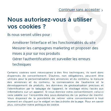
Service client
par téléphone au
01 77 69 64 36
du lundi au
vendredi
de 09h à 12h30 ou
par notre formulaire
Continuer sans accepter
Nous autorisez-vous à utiliser
vos cookies ?
0
Ils nous seront utiles pour :
Améliorer l'interface et les fonctionnalités du site
Mesurer les campagnes marketing et proposer des
Accueil
>
Vêtements
>
Vêtements Hauts
>
Chemisettes
>
mises à jour sur nos produits
Chemisette Manches Courtes Beige Jack&Jones du 3XL au 8XL
Gérer l'authentification et surveiller les erreurs
techniques
PROMO
-
30
%
Certains cookies sont nécessaires à des fins techniques, ils sont donc
dispensés de consentement. D'autres, non obligatoires, peuvent être
utilisés pour la personnalisation des annonces et du contenu, la mesure
des annonces et du contenu, la connaissance de l'audience et le
développement de produits, les données de géolocalisation précises et
l'identification par le balayage de l'appareil, le stockage et/ou l'accès aux
informations sur un appareil. Si vous donnez votre consentement, celui-ci
sera valable sur l’ensemble des sous-domaines de Le porteur de menhir.
Vous disposez de la possibilité de retirer votre consentement à tout
moment en cliquant sur le widget en bas à droite de la page. Pour en savoir
plus, consulter notre politique de cookie.