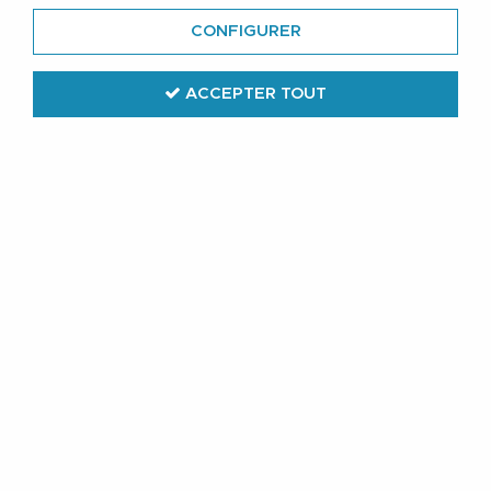
CONFIGURER
ACCEPTER TOUT
Jack & Jones
Veste Noir Jack&Jones du 4XL au