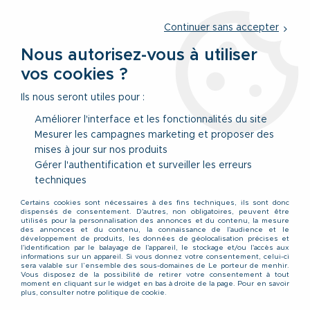
Service client
par téléphone au
01 77 69 64 36
du lundi au
vendredi
de 09h à 12h30 ou
par notre formulaire
Continuer sans accepter
Nous autorisez-vous à utiliser
vos cookies ?
0
Ils nous seront utiles pour :
Améliorer l'interface et les fonctionnalités du site
Mesurer les campagnes marketing et proposer des
Accueil
>
Vêtements
>
Vêtements Hauts
>
Manteaux & Blousons
>
mises à jour sur nos produits
Veste Noir Jack&Jones du 4XL au 8XL
Gérer l'authentification et surveiller les erreurs
techniques
Certains cookies sont nécessaires à des fins techniques, ils sont donc
dispensés de consentement. D'autres, non obligatoires, peuvent être
utilisés pour la personnalisation des annonces et du contenu, la mesure
des annonces et du contenu, la connaissance de l'audience et le
développement de produits, les données de géolocalisation précises et
l'identification par le balayage de l'appareil, le stockage et/ou l'accès aux
informations sur un appareil. Si vous donnez votre consentement, celui-ci
sera valable sur l’ensemble des sous-domaines de Le porteur de menhir.
Vous disposez de la possibilité de retirer votre consentement à tout
moment en cliquant sur le widget en bas à droite de la page. Pour en savoir
plus, consulter notre politique de cookie.