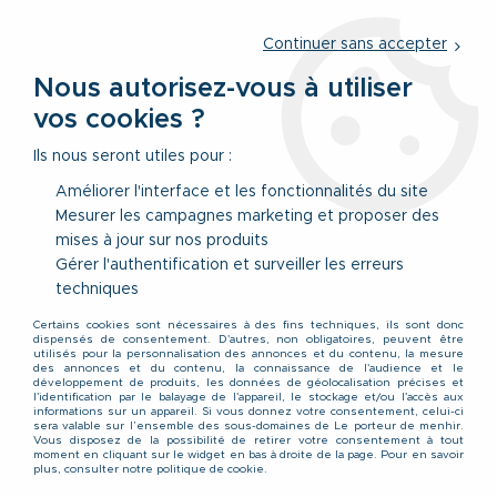
Service client
par téléphone au
01 77 69 64 36
du lundi au
vendredi
de 09h à 12h30 ou
par notre formulaire
Continuer sans accepter
Nous autorisez-vous à utiliser
vos cookies ?
0
Ils nous seront utiles pour :
Améliorer l'interface et les fonctionnalités du site
Mesurer les campagnes marketing et proposer des
Accueil
>
Vêtements
>
Vêtements Hauts
>
Chemises
>
Chemise
mises à jour sur nos produits
Manches Longues Noire All Size du 3XL au 10XL
Gérer l'authentification et surveiller les erreurs
techniques
PROMO
-
20
%
Certains cookies sont nécessaires à des fins techniques, ils sont donc
dispensés de consentement. D'autres, non obligatoires, peuvent être
utilisés pour la personnalisation des annonces et du contenu, la mesure
des annonces et du contenu, la connaissance de l'audience et le
développement de produits, les données de géolocalisation précises et
l'identification par le balayage de l'appareil, le stockage et/ou l'accès aux
informations sur un appareil. Si vous donnez votre consentement, celui-ci
sera valable sur l’ensemble des sous-domaines de Le porteur de menhir.
Vous disposez de la possibilité de retirer votre consentement à tout
moment en cliquant sur le widget en bas à droite de la page. Pour en savoir
plus, consulter notre politique de cookie.