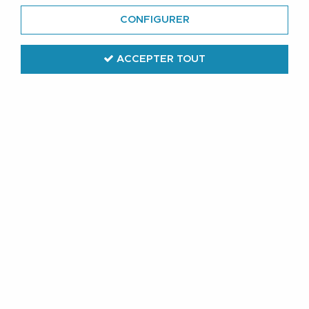
CONFIGURER
ACCEPTER TOUT
All Size
Chemise Manches Longues Noire All
Size du 3XL au 10XL
44
,
79
€
TTC
au lieu de
55,99
€