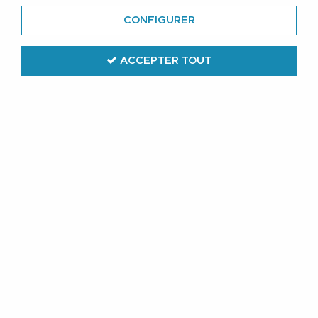
CONFIGURER
ACCEPTER TOUT
Duke Clothing
Chemise Jean Noir Grande Taille