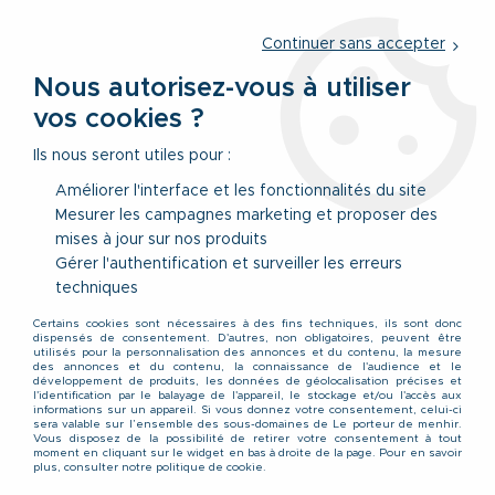
Service client
par téléphone au
01 77 69 64 36
du lundi au
vendredi
de 09h à 12h30 ou
par notre formulaire
Continuer sans accepter
Nous autorisez-vous à utiliser
vos cookies ?
0
Ils nous seront utiles pour :
Améliorer l'interface et les fonctionnalités du site
Mesurer les campagnes marketing et proposer des
Accueil
>
Vêtements
>
Vêtements Hauts
>
Chemises
>
Chemise
mises à jour sur nos produits
Jean Noir Grande Taille Homme WESTERN de DUKE du 1XL au 6XL
Gérer l'authentification et surveiller les erreurs
techniques
Certains cookies sont nécessaires à des fins techniques, ils sont donc
dispensés de consentement. D'autres, non obligatoires, peuvent être
utilisés pour la personnalisation des annonces et du contenu, la mesure
des annonces et du contenu, la connaissance de l'audience et le
développement de produits, les données de géolocalisation précises et
l'identification par le balayage de l'appareil, le stockage et/ou l'accès aux
informations sur un appareil. Si vous donnez votre consentement, celui-ci
sera valable sur l’ensemble des sous-domaines de Le porteur de menhir.
Vous disposez de la possibilité de retirer votre consentement à tout
moment en cliquant sur le widget en bas à droite de la page. Pour en savoir
plus, consulter notre politique de cookie.