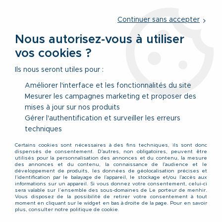
Service client
par téléphone au
01 77 69 64 36
du lundi au
vendredi
de 09h à 12h30 ou
par notre formulaire
Continuer sans accepter
Nous autorisez-vous à utiliser
vos cookies ?
0
Ils nous seront utiles pour :
Améliorer l'interface et les fonctionnalités du site
Mesurer les campagnes marketing et proposer des
Accueil
>
Vêtements
>
Vêtements Hauts
>
Chemises
>
Chemise
mises à jour sur nos produits
Jean Bleu Grande Taille Homme WESTERN de DUKE du 1XL au
8XL
Gérer l'authentification et surveiller les erreurs
techniques
Certains cookies sont nécessaires à des fins techniques, ils sont donc
dispensés de consentement. D'autres, non obligatoires, peuvent être
utilisés pour la personnalisation des annonces et du contenu, la mesure
des annonces et du contenu, la connaissance de l'audience et le
développement de produits, les données de géolocalisation précises et
l'identification par le balayage de l'appareil, le stockage et/ou l'accès aux
informations sur un appareil. Si vous donnez votre consentement, celui-ci
sera valable sur l’ensemble des sous-domaines de Le porteur de menhir.
Vous disposez de la possibilité de retirer votre consentement à tout
moment en cliquant sur le widget en bas à droite de la page. Pour en savoir
plus, consulter notre politique de cookie.