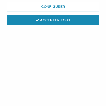
CONFIGURER
ACCEPTER TOUT
Duke Clothing
Chemise Jean Bleu Grande Taille