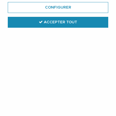
CONFIGURER
ACCEPTER TOUT
Lavecchia
Bermuda de Jogging Taille Haute
Gris du 3XL au 8XL Lavecchia
34
,
99
€
TTC
Réf. :
LV2011 Anthrazit