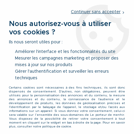
Service client
par téléphone au
01 77 69 64 36
du lundi au
vendredi
de 09h à 12h30 ou
par notre formulaire
Continuer sans accepter
Nous autorisez-vous à utiliser
vos cookies ?
0
Ils nous seront utiles pour :
Améliorer l'interface et les fonctionnalités du site
Mesurer les campagnes marketing et proposer des
Accueil
>
Vêtements
>
Vêtements Bas
>
mises à jour sur nos produits
Shorts Bermudas Pantacourt
>
Bermuda de Jogging Taille Haute
Gris du 3XL au 8XL Lavecchia
Gérer l'authentification et surveiller les erreurs
techniques
Certains cookies sont nécessaires à des fins techniques, ils sont donc
dispensés de consentement. D'autres, non obligatoires, peuvent être
utilisés pour la personnalisation des annonces et du contenu, la mesure
des annonces et du contenu, la connaissance de l'audience et le
développement de produits, les données de géolocalisation précises et
l'identification par le balayage de l'appareil, le stockage et/ou l'accès aux
informations sur un appareil. Si vous donnez votre consentement, celui-ci
sera valable sur l’ensemble des sous-domaines de Le porteur de menhir.
Vous disposez de la possibilité de retirer votre consentement à tout
moment en cliquant sur le widget en bas à droite de la page. Pour en savoir
plus, consulter notre politique de cookie.