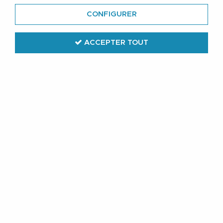
CONFIGURER
ACCEPTER TOUT
All Size
Sweat Col Zip Bordeaux All Size du
3XL au 8XL
69
,
99
€
TTC
Réf. :
53124 380