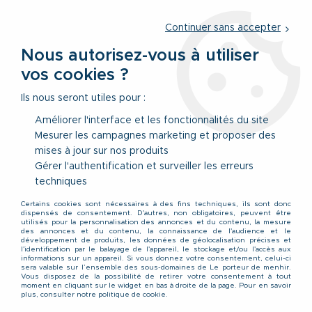
Service client
par téléphone au
01 77 69 64 36
du lundi au
vendredi
de 09h à 12h30 ou
par notre formulaire
Continuer sans accepter
Nous autorisez-vous à utiliser
vos cookies ?
0
Ils nous seront utiles pour :
Améliorer l'interface et les fonctionnalités du site
Mesurer les campagnes marketing et proposer des
Accueil
>
Vêtements
>
Vêtements Hauts
>
Sweats
>
Sweat Col
mises à jour sur nos produits
Rond Bleu Marine Jack&Jones du 4XL au 8XL
Gérer l'authentification et surveiller les erreurs
techniques
Certains cookies sont nécessaires à des fins techniques, ils sont donc
dispensés de consentement. D'autres, non obligatoires, peuvent être
utilisés pour la personnalisation des annonces et du contenu, la mesure
des annonces et du contenu, la connaissance de l'audience et le
développement de produits, les données de géolocalisation précises et
l'identification par le balayage de l'appareil, le stockage et/ou l'accès aux
informations sur un appareil. Si vous donnez votre consentement, celui-ci
sera valable sur l’ensemble des sous-domaines de Le porteur de menhir.
Vous disposez de la possibilité de retirer votre consentement à tout
moment en cliquant sur le widget en bas à droite de la page. Pour en savoir
plus, consulter notre politique de cookie.