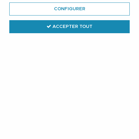
CONFIGURER
ACCEPTER TOUT
Jack & Jones
Sweat Col Rond Bleu Marine