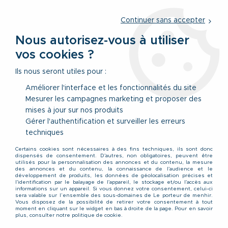
Service client
par téléphone au
01 77 69 64 36
du lundi au
vendredi
de 09h à 12h30 ou
par notre formulaire
Continuer sans accepter
Nous autorisez-vous à utiliser
vos cookies ?
0
Ils nous seront utiles pour :
Améliorer l'interface et les fonctionnalités du site
Mesurer les campagnes marketing et proposer des
Accueil
>
Vêtements
>
Vêtements Hauts
>
Chemises
>
Surchemise
mises à jour sur nos produits
Manches Longues Verte Redmond du 3XL au 5XL
Gérer l'authentification et surveiller les erreurs
techniques
PROMO
-
40
%
Certains cookies sont nécessaires à des fins techniques, ils sont donc
dispensés de consentement. D'autres, non obligatoires, peuvent être
utilisés pour la personnalisation des annonces et du contenu, la mesure
des annonces et du contenu, la connaissance de l'audience et le
développement de produits, les données de géolocalisation précises et
l'identification par le balayage de l'appareil, le stockage et/ou l'accès aux
informations sur un appareil. Si vous donnez votre consentement, celui-ci
sera valable sur l’ensemble des sous-domaines de Le porteur de menhir.
Vous disposez de la possibilité de retirer votre consentement à tout
moment en cliquant sur le widget en bas à droite de la page. Pour en savoir
plus, consulter notre politique de cookie.