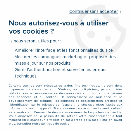
Service client
par téléphone au
01 77 69 64 36
du lundi au
vendredi
de 09h à 12h30 ou
par notre formulaire
Continuer sans accepter
Nous autorisez-vous à utiliser
vos cookies ?
0
Ils nous seront utiles pour :
Améliorer l'interface et les fonctionnalités du site
Mesurer les campagnes marketing et proposer des
Accueil
>
Vêtements
>
Accessoires & Sous-Vêtements
>
mises à jour sur nos produits
Pyjamas & Peignoirs
Gérer l'authentification et surveiller les erreurs
Pyjamas et peignoirs
techniques
Certains cookies sont nécessaires à des fins techniques, ils sont donc
grande taille pour homme
dispensés de consentement. D'autres, non obligatoires, peuvent être
utilisés pour la personnalisation des annonces et du contenu, la mesure
des annonces et du contenu, la connaissance de l'audience et le
développement de produits, les données de géolocalisation précises et
du 2XL au 10XL.
l'identification par le balayage de l'appareil, le stockage et/ou l'accès aux
informations sur un appareil. Si vous donnez votre consentement, celui-ci
sera valable sur l’ensemble des sous-domaines de Le porteur de menhir.
Vous disposez de la possibilité de retirer votre consentement à tout
moment en cliquant sur le widget en bas à droite de la page. Pour en savoir
Sélection de pyjama et
plus, consulter notre politique de cookie.