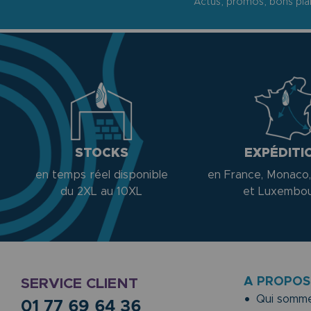
Actus, promos, bons plan
STOCKS
EXPÉDITI
en temps réel disponible
en France, Monaco,
du 2XL au 10XL
et Luxembo
A PROPOS
SERVICE CLIENT
Qui somme
01 77 69 64 36