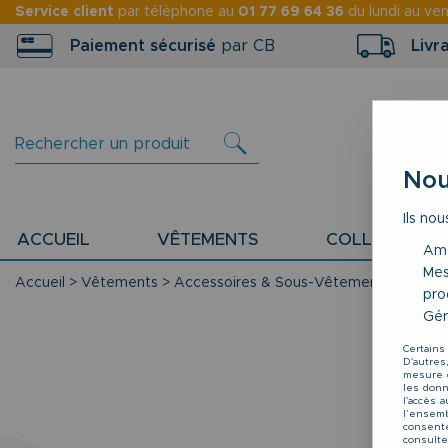
Service client
par téléphone au
01 77 69 64 36
du lundi au ve
Paiement sécurisé
par CB
Livr
Nou
Ils nou
ACCUEIL
VÊTEMENTS
COLLECTION P
Amé
Mes
Accueil
>
Vêtements
>
Accessoires & Sous-Vêtements
>
Maillo
pro
Gér
Certains
D'autres
mesure d
les donné
l'accès 
l’ensemb
consente
consulte