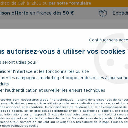
ndredi
de 09h à 12h30 ou
par notre formulaire
aison offerte
en France
dès 50 €
Expédi
Continuer sans acc
s autorisez-vous à utiliser vos cookies 
s seront utiles pour :
RINTEMPS / ÉTÉ
NOUVEAUTÉS
BONS 
liorer l'interface et les fonctionnalités du site
urer les campagnes marketing et proposer des mises à jour sur n
t et Short de bain
>
Short de Bain Kaki Abraxas Du 2XL au 10XL
duits
er l'authentification et surveiller les erreurs techniques
Abraxas
 cookies sont nécessaires à des fins techniques, ils sont donc dispensés de cons
Short de Bain Kaki
, non obligatoires, peuvent être utilisés pour la personnalisation des annonces et du co
es annonces et du contenu, la connaissance de l'audience et le développement de 
42
,
90
€
TTC
es de géolocalisation précises et l'identification par le balayage de l'appareil, le stoc
aux informations sur un appareil. Si vous donnez votre consentement, celui-ci sera va
le des sous-domaines de Le porteur de menhir. Vous disposez de la possibilité de reti
ment à tout moment en cliquant sur le widget en bas à droite de la page. Pour en sav
r notre politique de cookie.
Réf. :
52150 1814