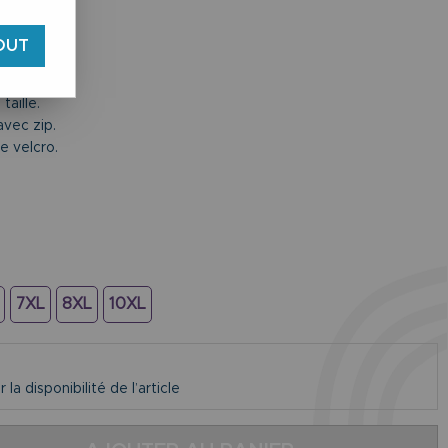
OUT
taille.
vec zip.
e velcro.
7XL
8XL
10XL
la disponibilité de l’article