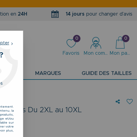
tion en
24H
14 jours
pour changer d'avis
0
0
epter
Favoris
Mon compte
Mon panier
?
PLANS
MARQUES
GUIDE DES TAILLES
os
entement.
 Abraxas Du 2XL au 10XL
ntenu, la
produits,
kage et/ou
lable sur
rer votre
oir plus,