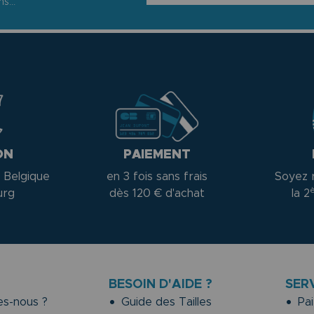
s...
ON
PAIEMENT
 Belgique
en 3 fois sans frais
Soyez 
urg
dès 120 € d'achat
la 2
BESOIN D'AIDE ?
SER
s-nous ?
Guide des Tailles
Pai