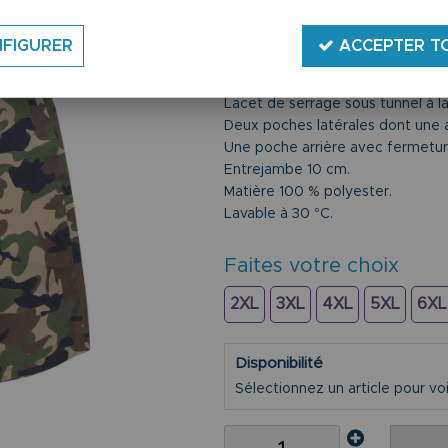
Short de bain grande taille.
Du 2XL au 10XL.
FIGURER
ACCEPTER T
Marque Abraxas.
Coloris kaki motif camouflage.
Lacet de serrage sous tunnel à la 
Deux poches latérales dont une a
Une poche arrière avec fermetur
Entrejambe 10 cm.
Matière 100 % polyester.
Lavable à 30 °C.
Faites votre choix
2XL
3XL
4XL
5XL
6XL
Disponibilité
Sélectionnez un article pour voir 