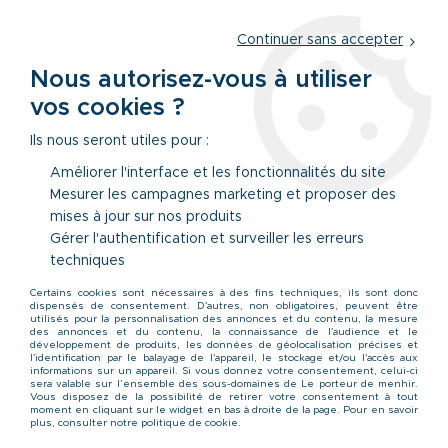
Service client
par téléphone au
01 77 69 64 36
du lundi au
vendredi
de 09h à 12h30 ou
par notre formulaire
Continuer sans accepter
Nous autorisez-vous à utiliser
vos cookies ?
0
Ils nous seront utiles pour :
Améliorer l'interface et les fonctionnalités du site
Mesurer les campagnes marketing et proposer des
Accueil
>
Rassurance Haut De Page
mises à jour sur nos produits
Gérer l'authentification et surveiller les erreurs
Rassurance Haut De Page
techniques
Certains cookies sont nécessaires à des fins techniques, ils sont donc
dispensés de consentement. D'autres, non obligatoires, peuvent être
utilisés pour la personnalisation des annonces et du contenu, la mesure
des annonces et du contenu, la connaissance de l'audience et le
développement de produits, les données de géolocalisation précises et
l'identification par le balayage de l'appareil, le stockage et/ou l'accès aux
informations sur un appareil. Si vous donnez votre consentement, celui-ci
sera valable sur l’ensemble des sous-domaines de Le porteur de menhir.
Vous disposez de la possibilité de retirer votre consentement à tout
moment en cliquant sur le widget en bas à droite de la page. Pour en savoir
plus, consulter notre politique de cookie.