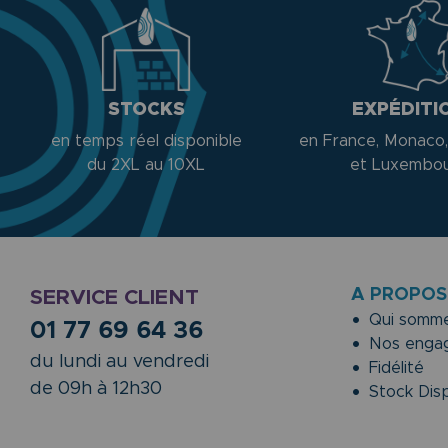
STOCKS
EXPÉDITI
en temps réel disponible
en France, Monaco,
du 2XL au 10XL
et Luxembo
A PROPOS
SERVICE CLIENT
Qui somme
01 77 69 64 36
Nos enga
du lundi au vendredi
Fidélité
de 09h à 12h30
Stock Disp