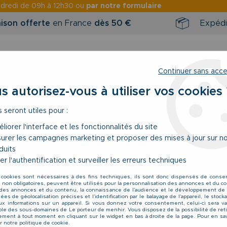
ndredi
de 09h à 12h30 ou
par notre formulaire
aison offerte
en France
dès 50 €
Expédi
Continuer sans acc
s autorisez-vous à utiliser vos cookies 
s seront utiles pour :
RINTEMPS / ÉTÉ
NOUVEAUTÉS
BONS 
liorer l'interface et les fonctionnalités du site
urer les campagnes marketing et proposer des mises à jour sur n
ns Manche Noir Brigg du 2XL au 10XL
duits
er l'authentification et surveiller les erreurs techniques
Brigg
 cookies sont nécessaires à des fins techniques, ils sont donc dispensés de cons
Polaire Sans Manch
, non obligatoires, peuvent être utilisés pour la personnalisation des annonces et du co
es annonces et du contenu, la connaissance de l'audience et le développement de 
44
,
90
€
es de géolocalisation précises et l'identification par le balayage de l'appareil, le stoc
À partir de
aux informations sur un appareil. Si vous donnez votre consentement, celui-ci sera va
le des sous-domaines de Le porteur de menhir. Vous disposez de la possibilité de reti
ment à tout moment en cliquant sur le widget en bas à droite de la page. Pour en sav
r notre politique de cookie.
Réf. :
10824680 500