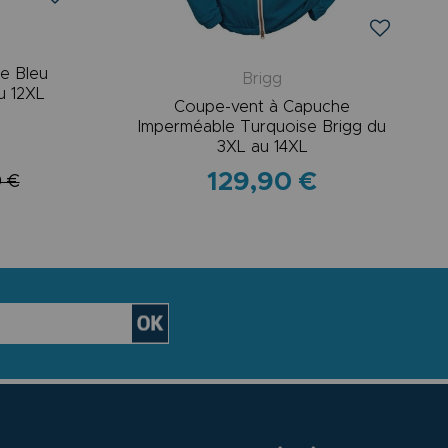
ée Bleu
Brigg
u 12XL
Coupe-vent à Capuche
Imperméable Turquoise Brigg du
3XL au 14XL
129,90 €
0 €