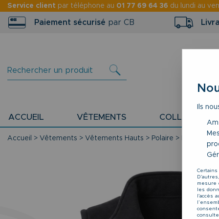
Service client
par téléphone au
01 77 69 64 36
du lundi au ve
Paiement sécurisé
par CB
Livr
Nou
Ils nou
ACCUEIL
VÊTEMENTS
COLLECTION P
Amé
Mes
Accueil
>
Vêtements
>
Vêtements Hauts
>
Polaire
>
Polaire Sa
pro
Gér
Certains
D'autres
mesure d
les donné
l'accès 
l’ensemb
consente
consulte