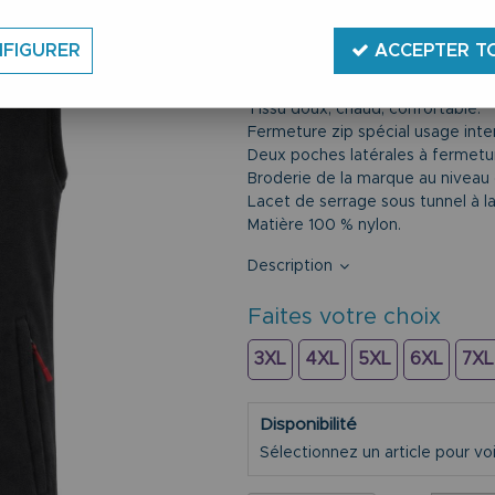
Taille du 2XL au 10XL.
Polaire confort et qualité sans 
FIGURER
ACCEPTER T
Marque Brigg.
Coloris noir.
Tissu doux, chaud, confortable.
Fermeture zip spécial usage inten
Deux poches latérales à fermetur
Broderie de la marque au niveau d
Lacet de serrage sous tunnel à la 
Matière 100 % nylon.
Description
Faites votre choix
3XL
4XL
5XL
6XL
7XL
Disponibilité
Sélectionnez un article pour voir 