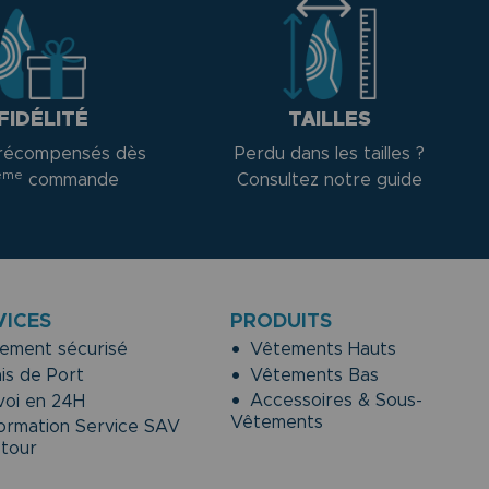
FIDÉLITÉ
TAILLES
récompensés dès
Perdu dans les tailles ?
ème
commande
Consultez notre guide
VICES
PRODUITS
ement sécurisé
Vêtements Hauts
is de Port
Vêtements Bas
Accessoires & Sous-
oi en 24H
Vêtements
ormation Service SAV
etour