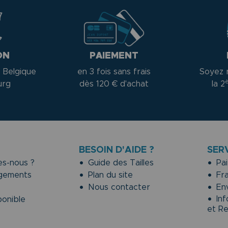
ON
PAIEMENT
 Belgique
en 3 fois sans frais
Soyez 
urg
dès 120 € d'achat
la 2
BESOIN D'AIDE ?
SER
s-nous ?
Guide des Tailles
Pai
gements
Plan du site
Fra
Nous contacter
Env
Inf
onible
et R