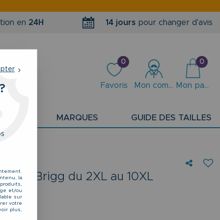
tion en
24H
14 jours
pour changer d'avis
0
0
epter
Favoris
Mon compte
Mon panier
?
PLANS
MARQUES
GUIDE DES TAILLES
os
entement.
e Noir Brigg du 2XL au 10XL
ntenu, la
produits,
TTC
kage et/ou
lable sur
rer votre
oir plus,