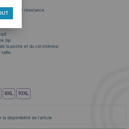
manche haute résistance.
OUT
sif.
e zip.
e la poche et du col intérieur.
taille.
8XL
10XL
la disponibilité de l’article