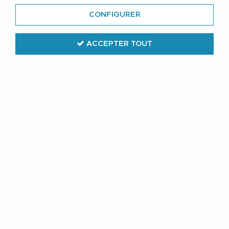
CONFIGURER
ACCEPTER TOUT
Adamo
Pack de 4 Paires Socquettes Noires