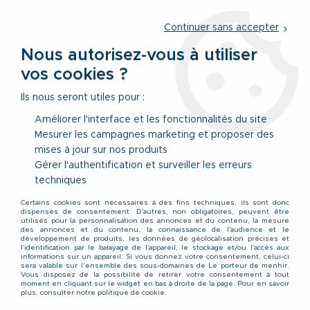
Service client
par téléphone au
01 77 69 64 36
du lundi au
vendredi
de 09h à 12h30 ou
par notre formulaire
Continuer sans accepter
Nous autorisez-vous à utiliser
vos cookies ?
0
Ils nous seront utiles pour :
Améliorer l'interface et les fonctionnalités du site
Mesurer les campagnes marketing et proposer des
Accueil
>
Vêtements
>
Accessoires & Sous-Vêtements
>
mises à jour sur nos produits
Chaussette
>
Pack de 4 Paires Socquettes Noires Adamo du 39
au 54
Gérer l'authentification et surveiller les erreurs
techniques
Certains cookies sont nécessaires à des fins techniques, ils sont donc
dispensés de consentement. D'autres, non obligatoires, peuvent être
utilisés pour la personnalisation des annonces et du contenu, la mesure
des annonces et du contenu, la connaissance de l'audience et le
développement de produits, les données de géolocalisation précises et
l'identification par le balayage de l'appareil, le stockage et/ou l'accès aux
informations sur un appareil. Si vous donnez votre consentement, celui-ci
sera valable sur l’ensemble des sous-domaines de Le porteur de menhir.
Vous disposez de la possibilité de retirer votre consentement à tout
moment en cliquant sur le widget en bas à droite de la page. Pour en savoir
plus, consulter notre politique de cookie.