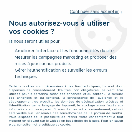
Service client
par téléphone au
01 77 69 64 36
du lundi au
vendredi
de 09h à 12h30 ou
par notre formulaire
Continuer sans accepter
Nous autorisez-vous à utiliser
vos cookies ?
0
Ils nous seront utiles pour :
Améliorer l'interface et les fonctionnalités du site
Mesurer les campagnes marketing et proposer des
Accueil
>
Vêtements
>
Accessoires & Sous-Vêtements
>
mises à jour sur nos produits
Sous-Vêtements
>
Pack de 3 Slips Bleu Marine IAN d'Adamo du
2XL au 8XL
Gérer l'authentification et surveiller les erreurs
techniques
Certains cookies sont nécessaires à des fins techniques, ils sont donc
dispensés de consentement. D'autres, non obligatoires, peuvent être
utilisés pour la personnalisation des annonces et du contenu, la mesure
des annonces et du contenu, la connaissance de l'audience et le
développement de produits, les données de géolocalisation précises et
l'identification par le balayage de l'appareil, le stockage et/ou l'accès aux
informations sur un appareil. Si vous donnez votre consentement, celui-ci
sera valable sur l’ensemble des sous-domaines de Le porteur de menhir.
Vous disposez de la possibilité de retirer votre consentement à tout
moment en cliquant sur le widget en bas à droite de la page. Pour en savoir
plus, consulter notre politique de cookie.