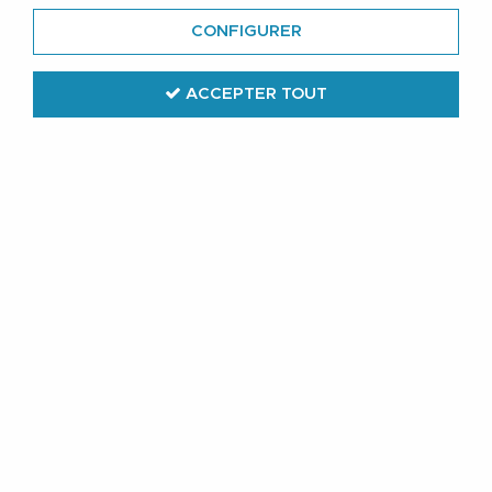
CONFIGURER
ACCEPTER TOUT
Adamo
Pack de 3 Slips Bleu Marine IAN