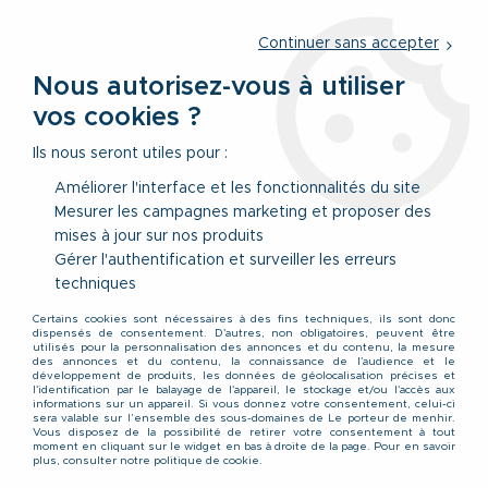
Service client
par téléphone au
01 77 69 64 36
du lundi au
vendredi
de 09h à 12h30 ou
par notre formulaire
Continuer sans accepter
Nous autorisez-vous à utiliser
vos cookies ?
0
Ils nous seront utiles pour :
Améliorer l'interface et les fonctionnalités du site
Mesurer les campagnes marketing et proposer des
Accueil
>
Vêtements
>
Accessoires & Sous-Vêtements
>
mises à jour sur nos produits
Sous-Vêtements
>
Pack de 2 Caleçons Stretch Bleu Adamo du
2XL au 8XL
Gérer l'authentification et surveiller les erreurs
techniques
Certains cookies sont nécessaires à des fins techniques, ils sont donc
dispensés de consentement. D'autres, non obligatoires, peuvent être
utilisés pour la personnalisation des annonces et du contenu, la mesure
des annonces et du contenu, la connaissance de l'audience et le
développement de produits, les données de géolocalisation précises et
l'identification par le balayage de l'appareil, le stockage et/ou l'accès aux
informations sur un appareil. Si vous donnez votre consentement, celui-ci
sera valable sur l’ensemble des sous-domaines de Le porteur de menhir.
Vous disposez de la possibilité de retirer votre consentement à tout
moment en cliquant sur le widget en bas à droite de la page. Pour en savoir
plus, consulter notre politique de cookie.