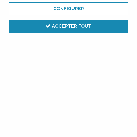
CONFIGURER
ACCEPTER TOUT
Adamo
Pack de 2 Caleçons Stretch Bleu
Adamo du 2XL au 8XL
33
,
49
€
TTC
À partir de
Réf. :
129606-340