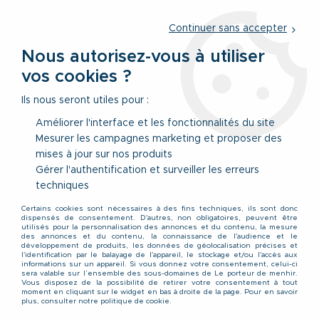
Service client
par téléphone au
01 77 69 64 36
du lundi au
vendredi
de 09h à 12h30 ou
par notre formulaire
Continuer sans accepter
Nous autorisez-vous à utiliser
vos cookies ?
0
Ils nous seront utiles pour :
Améliorer l'interface et les fonctionnalités du site
Mesurer les campagnes marketing et proposer des
Accueil
>
Vêtements
>
Vêtements Bas
>
Jeans
>
Jean Stretch
mises à jour sur nos produits
Indigo JP1880 54Fr au 72FR
Gérer l'authentification et surveiller les erreurs
techniques
PROMO
-
20
%
Certains cookies sont nécessaires à des fins techniques, ils sont donc
dispensés de consentement. D'autres, non obligatoires, peuvent être
utilisés pour la personnalisation des annonces et du contenu, la mesure
des annonces et du contenu, la connaissance de l'audience et le
développement de produits, les données de géolocalisation précises et
l'identification par le balayage de l'appareil, le stockage et/ou l'accès aux
informations sur un appareil. Si vous donnez votre consentement, celui-ci
sera valable sur l’ensemble des sous-domaines de Le porteur de menhir.
Vous disposez de la possibilité de retirer votre consentement à tout
moment en cliquant sur le widget en bas à droite de la page. Pour en savoir
plus, consulter notre politique de cookie.