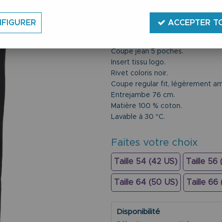
Jean du 42US au 54US.
Marque Jack & Jones.
FIGURER
ACCEPTER T
Coloris noir.
Fermeture par braguette zippée
Coupe jean 5 poches.
Insert tissu logo.
Rivet coloris noir.
Coupe regular fit, légèrement am
Entrejambe 76 cm.
Matière 100 % coton.
Lavable à 30 °C.
Faites votre choix
Taille 54 (42 US)
Taille 56
Taille 64 (50 US)
Taille 66
Disponibilité