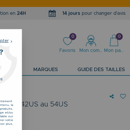
tion en
24H
14 jours
pour changer d'avis
0
0
epter
Favoris
Mon compte
Mon panier
?
PLANS
MARQUES
GUIDE DES TAILLES
os
entement.
nes du 42US au 54US
ntenu, la
produits,
kage et/ou
lable sur
rer votre
oir plus,