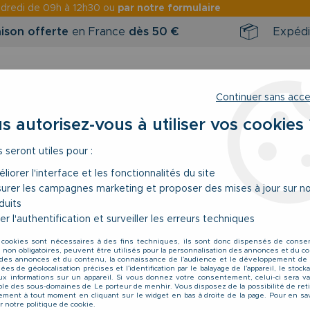
ndredi
de 09h à 12h30 ou
par notre formulaire
aison offerte
en France
dès 50 €
Expédi
Continuer sans acc
s autorisez-vous à utiliser vos cookies 
s seront utiles pour :
RINTEMPS / ÉTÉ
NOUVEAUTÉS
BONS 
liorer l'interface et les fonctionnalités du site
urer les campagnes marketing et proposer des mises à jour sur n
k&Jones du 42US au 54US
duits
er l'authentification et surveiller les erreurs techniques
Jack & Jones
 cookies sont nécessaires à des fins techniques, ils sont donc dispensés de cons
Jean Noir Jack&Jo
, non obligatoires, peuvent être utilisés pour la personnalisation des annonces et du co
es annonces et du contenu, la connaissance de l'audience et le développement de 
49
,
99
€
TTC
es de géolocalisation précises et l'identification par le balayage de l'appareil, le stoc
aux informations sur un appareil. Si vous donnez votre consentement, celui-ci sera va
le des sous-domaines de Le porteur de menhir. Vous disposez de la possibilité de reti
ment à tout moment en cliquant sur le widget en bas à droite de la page. Pour en sav
r notre politique de cookie.
Réf. :
Chris 12243563 Black