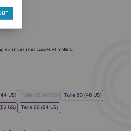
OUT
 et bouton.
ple au niveau des cuisses et mollets.
 (44 US)
Taille 58 (46 US)
Taille 60 (48 US)
 (52 US)
Taille 68 (54 US)