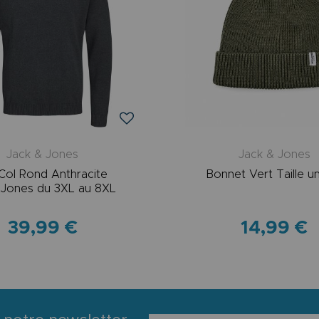
Jack & Jones
Jack & Jones
 Col Rond Anthracite
Bonnet Vert Taille u
Jones du 3XL au 8XL
39,99 €
14,99 €