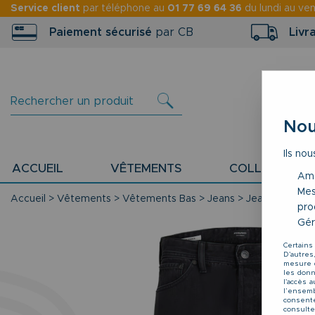
Service client
par téléphone au
01 77 69 64 36
du lundi au ve
Paiement sécurisé
par CB
Livr
Nou
Ils nou
ACCUEIL
VÊTEMENTS
COLLECTION P
Amé
Mes
Accueil
>
Vêtements
>
Vêtements Bas
>
Jeans
>
Jean Noir Jac
pro
Gér
Certains
D'autres
mesure d
les donné
l'accès 
l’ensemb
consente
consulte