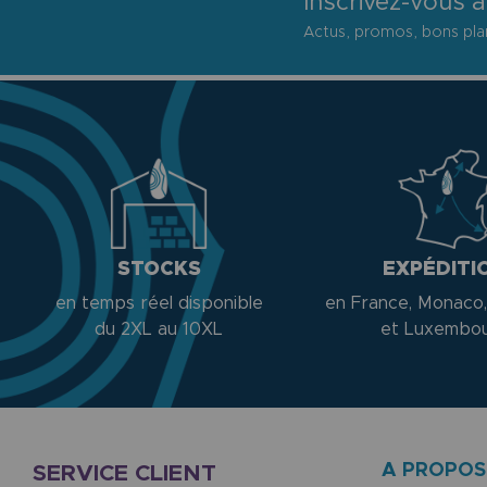
Inscrivez-vous à
Actus, promos, bons plan
STOCKS
EXPÉDITI
en temps réel disponible
en France, Monaco,
du 2XL au 10XL
et Luxembo
A PROPOS
SERVICE CLIENT