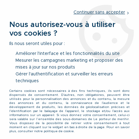
Service client
par téléphone au
01 77 69 64 36
du lundi au
vendredi
de 09h à 12h30 ou
par notre formulaire
Continuer sans accepter
Nous autorisez-vous à utiliser
vos cookies ?
0
Ils nous seront utiles pour :
Améliorer l'interface et les fonctionnalités du site
Mesurer les campagnes marketing et proposer des
Accueil
>
Vêtements
>
Vêtements Bas
>
Jeans
>
Jean Bleu
mises à jour sur nos produits
COMFORT de DUKE du 62 au 70US
Gérer l'authentification et surveiller les erreurs
techniques
Certains cookies sont nécessaires à des fins techniques, ils sont donc
dispensés de consentement. D'autres, non obligatoires, peuvent être
utilisés pour la personnalisation des annonces et du contenu, la mesure
des annonces et du contenu, la connaissance de l'audience et le
développement de produits, les données de géolocalisation précises et
l'identification par le balayage de l'appareil, le stockage et/ou l'accès aux
informations sur un appareil. Si vous donnez votre consentement, celui-ci
sera valable sur l’ensemble des sous-domaines de Le porteur de menhir.
Vous disposez de la possibilité de retirer votre consentement à tout
moment en cliquant sur le widget en bas à droite de la page. Pour en savoir
plus, consulter notre politique de cookie.