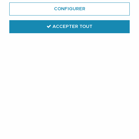
CONFIGURER
ACCEPTER TOUT
Duke Clothing
Jean Bleu COMFORT de DUKE du 62