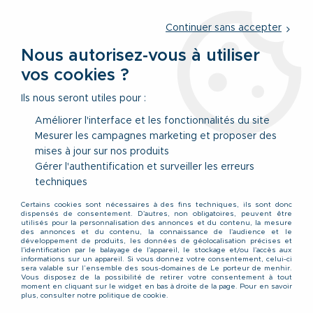
Service client
par téléphone au
01 77 69 64 36
du lundi au
vendredi
de 09h à 12h30 ou
par notre formulaire
Continuer sans accepter
Nous autorisez-vous à utiliser
vos cookies ?
0
Ils nous seront utiles pour :
Améliorer l'interface et les fonctionnalités du site
Mesurer les campagnes marketing et proposer des
Accueil
>
Vêtements
>
Vêtements Hauts
>
Pulls & Gilet cardigans
mises à jour sur nos produits
>
Gilet Ouverture Zip Anthracite Casa Moda du 2XL au 6XL
Gérer l'authentification et surveiller les erreurs
techniques
Certains cookies sont nécessaires à des fins techniques, ils sont donc
dispensés de consentement. D'autres, non obligatoires, peuvent être
utilisés pour la personnalisation des annonces et du contenu, la mesure
des annonces et du contenu, la connaissance de l'audience et le
développement de produits, les données de géolocalisation précises et
l'identification par le balayage de l'appareil, le stockage et/ou l'accès aux
informations sur un appareil. Si vous donnez votre consentement, celui-ci
sera valable sur l’ensemble des sous-domaines de Le porteur de menhir.
Vous disposez de la possibilité de retirer votre consentement à tout
moment en cliquant sur le widget en bas à droite de la page. Pour en savoir
plus, consulter notre politique de cookie.