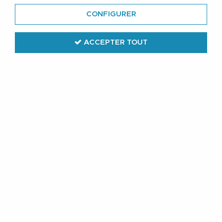
CONFIGURER
ACCEPTER TOUT
Casa Moda
Gilet Ouverture Zip Anthracite Casa