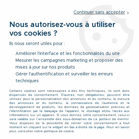
Service client
par téléphone au
01 77 69 64 36
du lundi au
vendredi
de 09h à 12h30 ou
par notre formulaire
Continuer sans accepter
Nous autorisez-vous à utiliser
vos cookies ?
0
Ils nous seront utiles pour :
Améliorer l'interface et les fonctionnalités du site
Mesurer les campagnes marketing et proposer des
Accueil
>
Vêtements
>
Accessoires & Sous-Vêtements
>
mises à jour sur nos produits
Pyjamas & Peignoirs
>
Ensemble Pyjama Short Bleu Marine
GUSTAV Adamo du 2XL au 10XL
Gérer l'authentification et surveiller les erreurs
techniques
Certains cookies sont nécessaires à des fins techniques, ils sont donc
dispensés de consentement. D'autres, non obligatoires, peuvent être
utilisés pour la personnalisation des annonces et du contenu, la mesure
des annonces et du contenu, la connaissance de l'audience et le
développement de produits, les données de géolocalisation précises et
l'identification par le balayage de l'appareil, le stockage et/ou l'accès aux
informations sur un appareil. Si vous donnez votre consentement, celui-ci
sera valable sur l’ensemble des sous-domaines de Le porteur de menhir.
Vous disposez de la possibilité de retirer votre consentement à tout
moment en cliquant sur le widget en bas à droite de la page. Pour en savoir
plus, consulter notre politique de cookie.