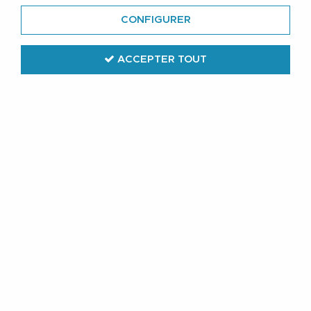
CONFIGURER
ACCEPTER TOUT
Adamo
Ensemble Pyjama Short Bleu Marine