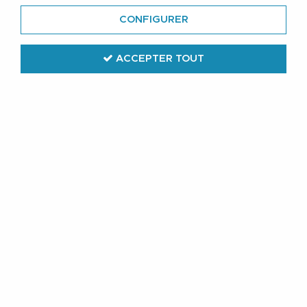
chemisette grande taille pour
CONFIGURER
homme.
ACCEPTER TOUT
Le Porteur de Menhir offre un large choix de chemisette
en grande taille pour les hommes forts et robustes.
Découvrez toutes nos chemisettes disponibles jusqu'au
8XL ou 58 cm de tour de cou.
Toujours au juste prix et dès 32,90€.
TRIER & FILTRER
27 articles sur
105