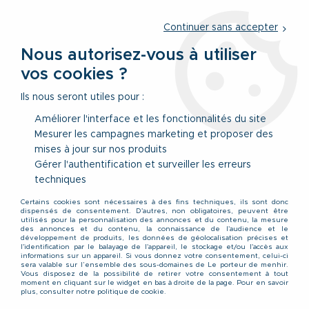
Service client
par téléphone au
01 77 69 64 36
du lundi au
vendredi
de 09h à 12h30 ou
par notre formulaire
Continuer sans accepter
Nous autorisez-vous à utiliser
vos cookies ?
0
Ils nous seront utiles pour :
Améliorer l'interface et les fonctionnalités du site
Mesurer les campagnes marketing et proposer des
Accueil
>
Vêtements
>
Vêtements Hauts
>
Chemisettes
mises à jour sur nos produits
Gérer l'authentification et surveiller les erreurs
Chemisettes grande taille
techniques
Certains cookies sont nécessaires à des fins techniques, ils sont donc
pour homme du 2XL au
dispensés de consentement. D'autres, non obligatoires, peuvent être
utilisés pour la personnalisation des annonces et du contenu, la mesure
des annonces et du contenu, la connaissance de l'audience et le
développement de produits, les données de géolocalisation précises et
8XL
l'identification par le balayage de l'appareil, le stockage et/ou l'accès aux
informations sur un appareil. Si vous donnez votre consentement, celui-ci
sera valable sur l’ensemble des sous-domaines de Le porteur de menhir.
Vous disposez de la possibilité de retirer votre consentement à tout
moment en cliquant sur le widget en bas à droite de la page. Pour en savoir
Large sélection de
plus, consulter notre politique de cookie.