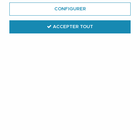
CONFIGURER
ACCEPTER TOUT
Jack & Jones
Chemise Manches Longues Verte