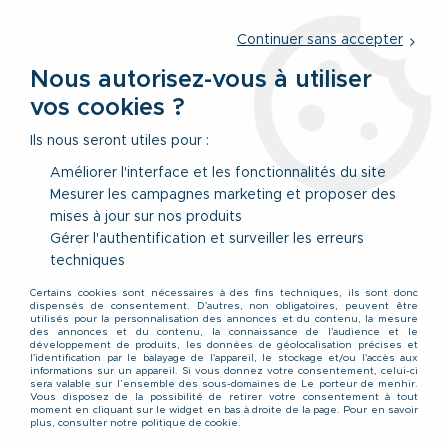
Service client
par téléphone au
01 77 69 64 36
du lundi au
vendredi
de 09h à 12h30 ou
par notre formulaire
Continuer sans accepter
Nous autorisez-vous à utiliser
vos cookies ?
0
Ils nous seront utiles pour :
Améliorer l'interface et les fonctionnalités du site
Mesurer les campagnes marketing et proposer des
Accueil
>
Vêtements
>
Vêtements Hauts
>
Chemises
>
Chemise
mises à jour sur nos produits
Manches Longues Verte Jack&Jones du 4XL au 8XL
Gérer l'authentification et surveiller les erreurs
techniques
Certains cookies sont nécessaires à des fins techniques, ils sont donc
dispensés de consentement. D'autres, non obligatoires, peuvent être
utilisés pour la personnalisation des annonces et du contenu, la mesure
des annonces et du contenu, la connaissance de l'audience et le
développement de produits, les données de géolocalisation précises et
l'identification par le balayage de l'appareil, le stockage et/ou l'accès aux
informations sur un appareil. Si vous donnez votre consentement, celui-ci
sera valable sur l’ensemble des sous-domaines de Le porteur de menhir.
Vous disposez de la possibilité de retirer votre consentement à tout
moment en cliquant sur le widget en bas à droite de la page. Pour en savoir
plus, consulter notre politique de cookie.