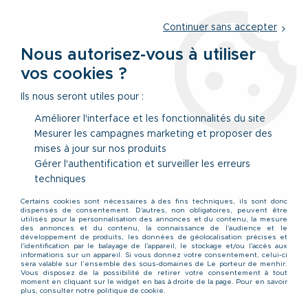
Service client
par téléphone au
01 77 69 64 36
du lundi au
vendredi
de 09h à 12h30 ou
par notre formulaire
Continuer sans accepter
Nous autorisez-vous à utiliser
vos cookies ?
0
Ils nous seront utiles pour :
Améliorer l'interface et les fonctionnalités du site
Mesurer les campagnes marketing et proposer des
Accueil
>
Vêtements
>
Vêtements Hauts
>
Chemises
mises à jour sur nos produits
Gérer l'authentification et surveiller les erreurs
Chemises grande taille
techniques
Certains cookies sont nécessaires à des fins techniques, ils sont donc
pour homme du 2XL au
dispensés de consentement. D'autres, non obligatoires, peuvent être
utilisés pour la personnalisation des annonces et du contenu, la mesure
des annonces et du contenu, la connaissance de l'audience et le
développement de produits, les données de géolocalisation précises et
8XL
l'identification par le balayage de l'appareil, le stockage et/ou l'accès aux
informations sur un appareil. Si vous donnez votre consentement, celui-ci
sera valable sur l’ensemble des sous-domaines de Le porteur de menhir.
Vous disposez de la possibilité de retirer votre consentement à tout
moment en cliquant sur le widget en bas à droite de la page. Pour en savoir
Sélection de chemise à
plus, consulter notre politique de cookie.