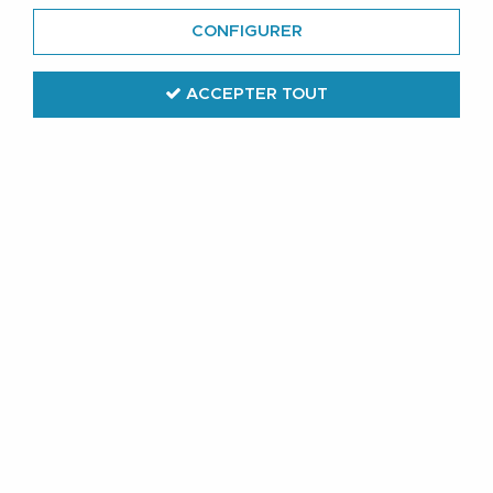
CONFIGURER
ACCEPTER TOUT
Lindenmann
Ceinture Textile Tressée Bleu Marine