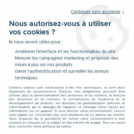
Service client
par téléphone au
01 77 69 64 36
du lundi au
vendredi
de 09h à 12h30 ou
par notre formulaire
Continuer sans accepter
Nous autorisez-vous à utiliser
vos cookies ?
0
Ils nous seront utiles pour :
Améliorer l'interface et les fonctionnalités du site
Mesurer les campagnes marketing et proposer des
Accueil
>
Vêtements
>
Accessoires & Sous-Vêtements
>
mises à jour sur nos produits
Ceintures
>
Ceinture Textile Tressée Bleu Marine de 105 à 150 cm
Lindenmann
Gérer l'authentification et surveiller les erreurs
techniques
Certains cookies sont nécessaires à des fins techniques, ils sont donc
dispensés de consentement. D'autres, non obligatoires, peuvent être
utilisés pour la personnalisation des annonces et du contenu, la mesure
des annonces et du contenu, la connaissance de l'audience et le
développement de produits, les données de géolocalisation précises et
l'identification par le balayage de l'appareil, le stockage et/ou l'accès aux
informations sur un appareil. Si vous donnez votre consentement, celui-ci
sera valable sur l’ensemble des sous-domaines de Le porteur de menhir.
Vous disposez de la possibilité de retirer votre consentement à tout
moment en cliquant sur le widget en bas à droite de la page. Pour en savoir
plus, consulter notre politique de cookie.